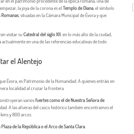
ntrar en el patrimonio procedente de la época romana, una de
empezar, la joya de la corona es el
Templo de Diana
, el símbolo
s Romanas
, situadas en la Cámara Municipal de Évora y que
sin visitar su
Catedral del siglo XII
, en lo más alto de la ciudad,
da actualmente en una de las referencias educativas de todo
tar el Alentejo
 que Évora, es Patrimonio de la Humanidad. A quienes entráis en
era localidad al cruzar la frontera.
construyeran varios
fuertes como el de Nuestra Señora de
ciudad. A las afueras del casco histórico también encontramos el
5 kms y 800 arcos.
la Plaza de la República o el Arco de Santa Clara
.