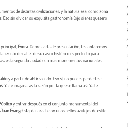
mentos de distintas civilizaciones, y la naturaleza, como zona
. Eso sin olvidar su exquisita gastronomía (ojo si eres quesero
 principal,
Évora
. Como carta de presentación, te contaremos
aberinto de calles de su casco histórico es perfecto para
 más, es la segunda ciudad con más monumentos nacionales,
raldo
y a partir de ahí ir viendo. Eso sí, no puedes perderte el
os
. Ya te imaginarás la razón por la que se llama así. Ya te
Público
y entrar después en el conjunto monumental del
n Juan Evangelista
, decorada con unos bellos azulejos de estilo