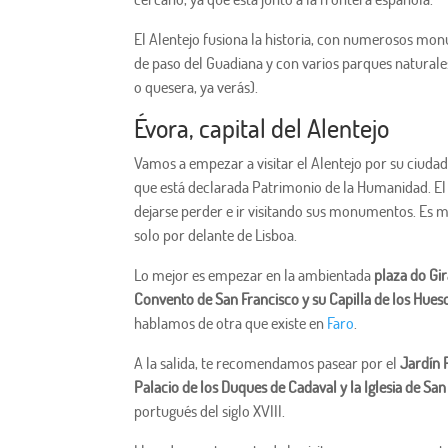
El Alentejo fusiona la historia, con numerosos monu
de paso del Guadiana y con varios parques naturales
o quesera, ya verás).
Évora, capital del Alentejo
Vamos a empezar a visitar el Alentejo por su ciudad
que está declarada Patrimonio de la Humanidad. El l
dejarse perder e ir visitando sus monumentos. Es
solo por delante de Lisboa.
Lo mejor es empezar en la ambientada
plaza do Gi
Convento de San Francisco y su Capilla de los Hues
hablamos de otra que existe en
Faro
.
A la salida, te recomendamos pasear por el
Jardín 
Palacio de los Duques de Cadaval y la Iglesia de Sa
portugués del siglo XVIII.