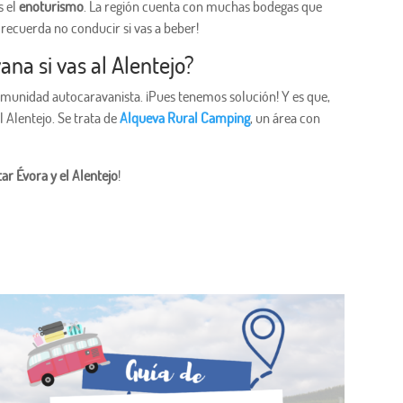
s el
enoturismo
. La región cuenta con muchas bodegas que
o recuerda no conducir si vas a beber!
na si vas al Alentejo?
omunidad autocaravanista. ¡Pues tenemos solución! Y es que,
 Alentejo. Se trata de
Alqueva Rural Camping
, un área con
itar Évora y el Alentejo
!