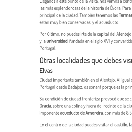
Llegados a este punto de la visita, nos vamos a ce
las más esplendorosas de la historia de Évora. Para 
principal de la ciudad. También tenemos las
Terma
están muy bien conservadas, y el acueducto.
Por último, no puedes irte de la capital del Alentejo 
y la
universidad
, fundada en el siglo XVI y converti
Portugal.
Otras localidades que debes visi
Elvas
Ciudad importante también en el Alentejo. Al igual
Portugal desde Badajoz, os sonará porque es la prim
Su condición de ciudad fronteriza provocó que se 
Gracia
, sobre una colina y fuera del recinto de la 
imponente
acueducto de Amoreira
, con más de 8,
En el centro de la ciudad puedes visitar el
castillo, 