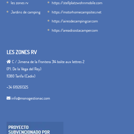
les zones rv
https://stellplatzwohnmobile.com
Jardins de camping
https://motorhomecampsites.net
https://airesdecampingcar.com
https://areadisostacamper.com
LES ZONES RV
C / Jimena de la Frontera 314 boîte aux lettres 2
(P.I. De la Vega del Rey)
11380 Tarifa (Cadix)
+34 619261325
info@monogestionac.com