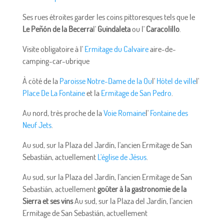
Ses rues étroites garder les coins pittoresques tels que le
Le Peñón de la Becerra
l'
Guindaleta
ou l'
Caracolillo
.
Visite obligatoire à l'
Ermitage du Calvaire
aire-de-
camping-car-ubrique
À côté de la
Paroisse Notre-Dame de la Ou
l'
Hôtel de ville
l'
Place De La Fontaine
et la
Ermitage de San Pedro
.
Au nord, très proche de la
Voie Romaine
l'
Fontaine des
Neuf Jets
.
Au sud, sur la Plaza del Jardín, l'ancien Ermitage de San
Sebastián, actuellement
L'église de Jésus
.
Au sud, sur la Plaza del Jardín, l'ancien Ermitage de San
Sebastián, actuellement
goûter à la gastronomie de la
Sierra et ses vins
Au sud, sur la Plaza del Jardín, l'ancien
Ermitage de San Sebastián, actuellement