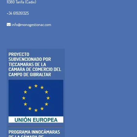
11380 Tarifa (Cadix)
+34 619261325
info@monogestionac.com