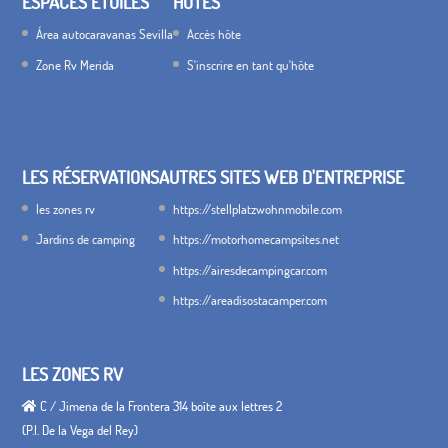
ESPACES ÉTOILES
HÔTES
Área autocaravanas Sevilla
Accès hôte
Zone Rv Merida
S'inscrire en tant qu'hôte
LES RÉSERVATIONS
AUTRES SITES WEB D'ENTREPRISE
les zones rv
https://stellplatzwohnmobile.com
Jardins de camping
https://motorhomecampsites.net
https://airesdecampingcar.com
https://areadisostacamper.com
LES ZONES RV
C / Jimena de la Frontera 314 boîte aux lettres 2
(P.I. De la Vega del Rey)