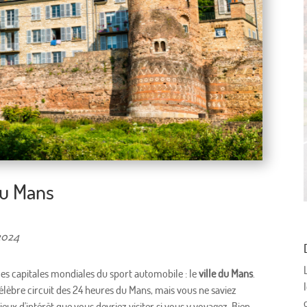
du Mans
 2024
des capitales mondiales du sport automobile : le
ville du Mans
.
élèbre circuit des 24 heures du Mans, mais vous ne saviez
ux d'intérêt que vous devriez visiter si vous y voyagez. Bien