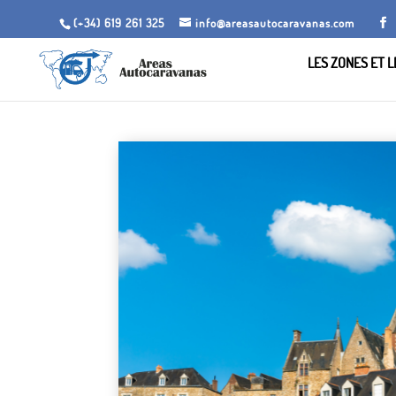
(+34) 619 261 325
info@areasautocaravanas.com
LES ZONES ET 