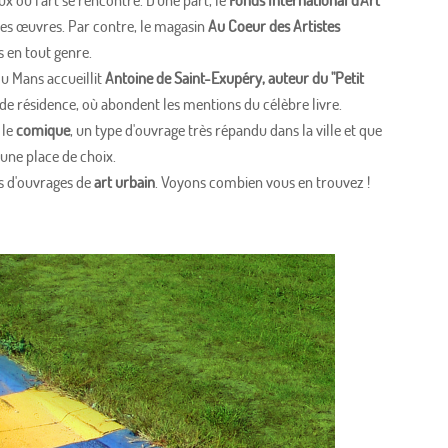
ux où l'art se rencontre. D'une part, le
Fonds International d'Art
ses œuvres. Par contre, le magasin
Au Coeur des Artistes
s en tout genre.
du Mans accueillit
Antoine de Saint-Exupéry, auteur du "Petit
u de résidence, où abondent les mentions du célèbre livre.
 le
comique
, un type d'ouvrage très répandu dans la ville et que
 une place de choix.
es d'ouvrages de
art urbain
. Voyons combien vous en trouvez !