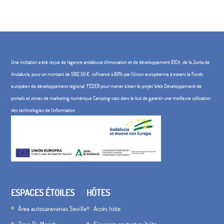
Une incitation a été reçue de l'agence andalouse d'innovation et de développement IDEA, de la Junta de
Andalucía, pour un montant de 5812,50 €, cofinancé à 80% par l'Union européenne à travers le Fonds
européen de développement régional, FEDER pour mener à bien le projet Web Développement de
portails et zones de marketing numérique Camping-cars dans le but de garantir une meilleure utilisation
des technologies de l'information
ESPACES ÉTOILES
HÔTES
Área autocaravanas Sevilla
Accès hôte
Zone Rv Merida
S'inscrire en tant qu'hôte