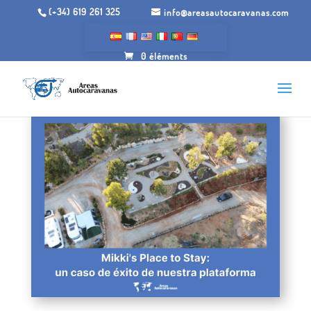
(+34) 619 261 325
info@areasautocaravanas.com
0 éléments