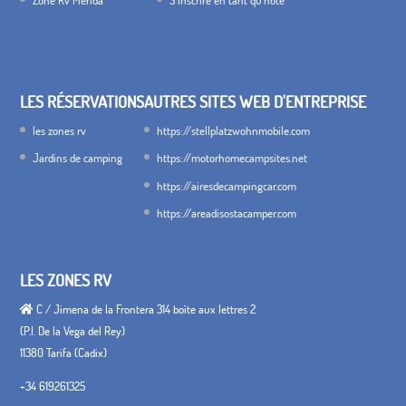
LES RÉSERVATIONS
AUTRES SITES WEB D'ENTREPRISE
les zones rv
https://stellplatzwohnmobile.com
Jardins de camping
https://motorhomecampsites.net
https://airesdecampingcar.com
https://areadisostacamper.com
LES ZONES RV
C / Jimena de la Frontera 314 boîte aux lettres 2
(P.I. De la Vega del Rey)
11380 Tarifa (Cadix)
+34 619261325