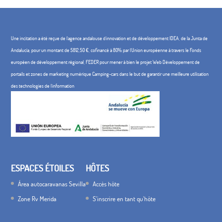
Une incitation a été reçue de l'agence andalouse d'innovation et de développement IDEA, de la Junta de
Andalucía, pour un montant de 5812,50 €, cofinancé à 80% par l'Union européenne à travers le Fonds
européen de développement régional, FEDER pour mener à bien le projet Web Développement de
portails et zones de marketing numérique Camping-cars dans le but de garantir une meilleure utilisation
des technologies de l'information
ESPACES ÉTOILES
HÔTES
Área autocaravanas Sevilla
Accès hôte
Zone Rv Merida
S'inscrire en tant qu'hôte