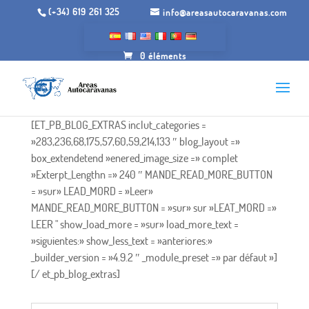
(+34) 619 261 325
info@areasautocaravanas.com
0 éléments
[ET_PB_BLOG_EXTRAS inclut_categories =
»283,236,68,175,57,60,59,214,133 ″ blog_layout =»
box_extendetend »enered_image_size =» complet
»Exterpt_Lengthn =» 240 ″ MANDE_READ_MORE_BUTTON
= »sur» LEAD_MORD = »Leer»
MANDE_READ_MORE_BUTTON = »sur» sur »LEAT_MORD =»
LEER " show_load_more = »sur» load_more_text =
»siguientes:» show_less_text = »anteriores:»
_builder_version = »4.9.2 ″ _module_preset =» par défaut »]
[/ et_pb_blog_extras]