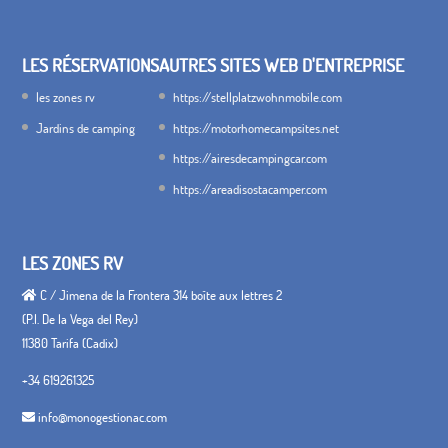
LES RÉSERVATIONS
AUTRES SITES WEB D'ENTREPRISE
les zones rv
https://stellplatzwohnmobile.com
Jardins de camping
https://motorhomecampsites.net
https://airesdecampingcar.com
https://areadisostacamper.com
LES ZONES RV
C / Jimena de la Frontera 314 boîte aux lettres 2
(P.I. De la Vega del Rey)
11380 Tarifa (Cadix)
+34 619261325
info@monogestionac.com