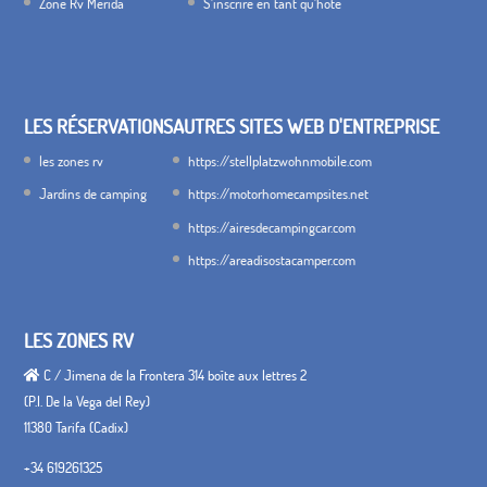
Zone Rv Merida
S'inscrire en tant qu'hôte
LES RÉSERVATIONS
AUTRES SITES WEB D'ENTREPRISE
les zones rv
https://stellplatzwohnmobile.com
Jardins de camping
https://motorhomecampsites.net
https://airesdecampingcar.com
https://areadisostacamper.com
LES ZONES RV
C / Jimena de la Frontera 314 boîte aux lettres 2
(P.I. De la Vega del Rey)
11380 Tarifa (Cadix)
+34 619261325