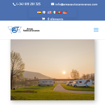
(+34) 619 261 325
info@areasautocaravanas.com
0 éléments