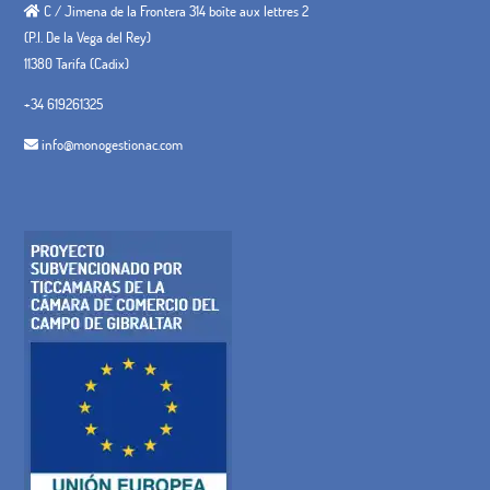
C / Jimena de la Frontera 314 boîte aux lettres 2
(P.I. De la Vega del Rey)
11380 Tarifa (Cadix)
+34 619261325
info@monogestionac.com