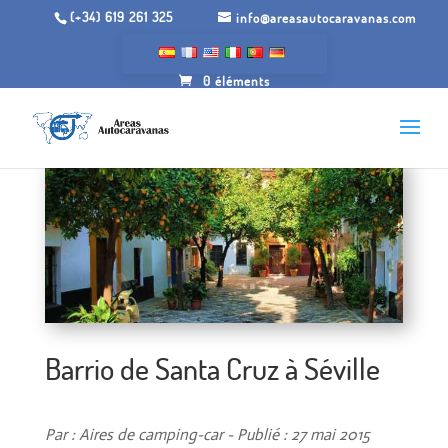
(+34) 619 261 325
info@areasautocaravanas.com
0 éléments
Barrio de Santa Cruz à Séville
Par : Aires de camping-car - Publié : 27 mai 2015