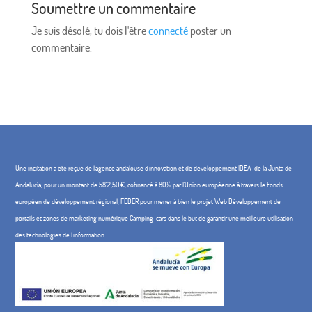
Soumettre un commentaire
Je suis désolé, tu dois l'être
connecté
poster un
commentaire.
Une incitation a été reçue de l'agence andalouse d'innovation et de développement IDEA, de la Junta de
Andalucía, pour un montant de 5812,50 €, cofinancé à 80% par l'Union européenne à travers le Fonds
européen de développement régional, FEDER pour mener à bien le projet Web Développement de
portails et zones de marketing numérique Camping-cars dans le but de garantir une meilleure utilisation
des technologies de l'information