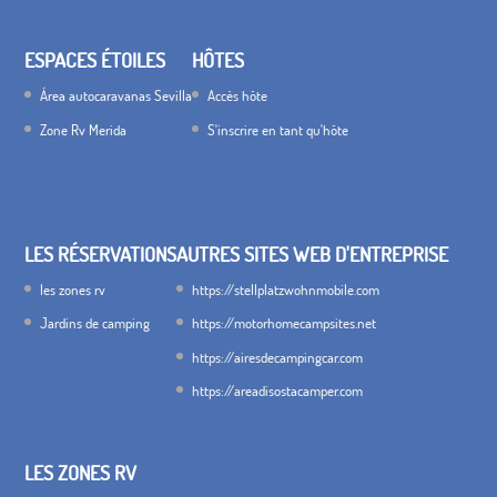
ESPACES ÉTOILES
HÔTES
Área autocaravanas Sevilla
Accès hôte
Zone Rv Merida
S'inscrire en tant qu'hôte
LES RÉSERVATIONS
AUTRES SITES WEB D'ENTREPRISE
les zones rv
https://stellplatzwohnmobile.com
Jardins de camping
https://motorhomecampsites.net
https://airesdecampingcar.com
https://areadisostacamper.com
LES ZONES RV