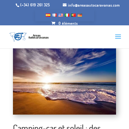
(+34) 619 261 325
info@areasautocaravanas.com
0 éléments
Camping-car et soleil : des