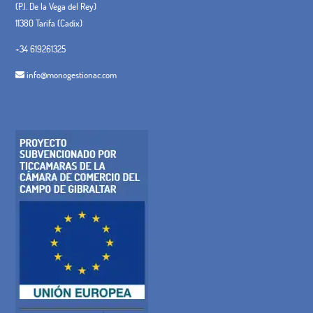
(P.I. De la Vega del Rey)
11380 Tarifa (Cadix)
+34 619261325
info@monogestionac.com