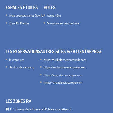
ESPACES ÉTOILES
HÔTES
Área autocaravanas Sevilla
Accès hôte
Zone Rv Merida
S'inscrire en tant qu'hôte
LES RÉSERVATIONS
AUTRES SITES WEB D'ENTREPRISE
les zones rv
https://stellplatzwohnmobile.com
Jardins de camping
https://motorhomecampsites.net
https://airesdecampingcar.com
https://areadisostacamper.com
LES ZONES RV
C / Jimena de la Frontera 314 boîte aux lettres 2