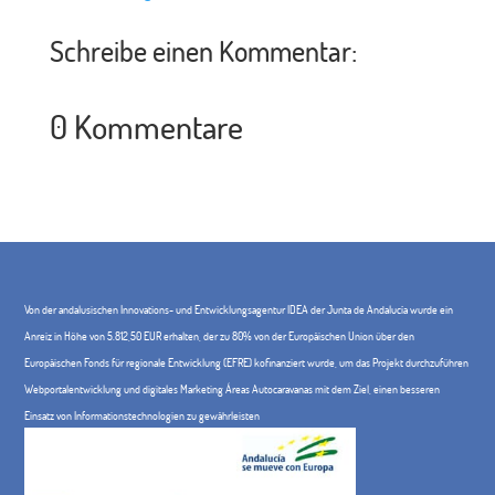
Schreibe einen Kommentar:
0 Kommentare
Von der andalusischen Innovations- und Entwicklungsagentur IDEA der Junta de Andalucía wurde ein
Anreiz in Höhe von 5.812,50 EUR erhalten, der zu 80% von der Europäischen Union über den
Europäischen Fonds für regionale Entwicklung (EFRE) kofinanziert wurde, um das Projekt durchzuführen
Webportalentwicklung und digitales Marketing Áreas Autocaravanas mit dem Ziel, einen besseren
Einsatz von Informationstechnologien zu gewährleisten