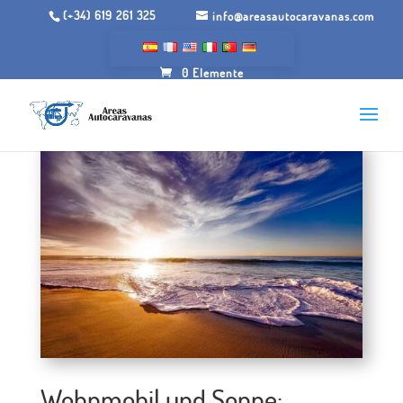
(+34) 619 261 325
info@areasautocaravanas.com
0 Elemente
Wohnmobil und Sonne: