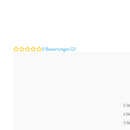
0
Bewertungen (2)
5 S
4 St
3 S