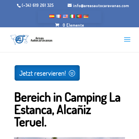
(+34) 619 261 325
info@areasautocaravanas.com
0 Elemente
Anfang
/.
Räume für Wohnmobile
/ Bereich in Camping
La Estanca, Alcañiz Teruel.
Jetzt reservieren!
Bereich in Camping La
Estanca, Alcañiz
Teruel.