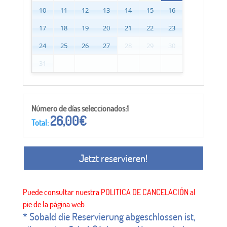
10
11
12
13
14
15
16
17
18
19
20
21
22
23
24
25
26
27
28
29
30
31
Número de días seleccionados:1
26,00
€
Total:
Jetzt reservieren!
* Sobald die Reservierung abgeschlossen ist,