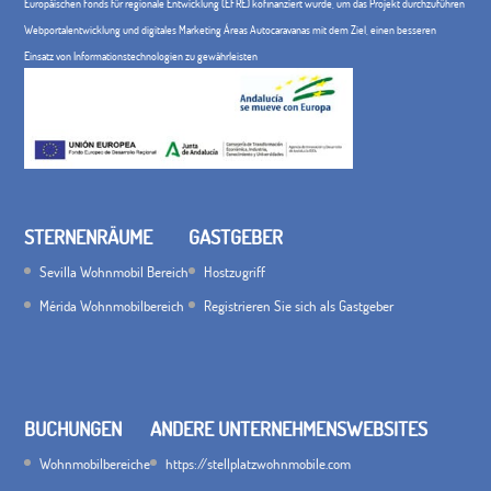
Europäischen Fonds für regionale Entwicklung (EFRE) kofinanziert wurde, um das Projekt durchzuführen
Webportalentwicklung und digitales Marketing Áreas Autocaravanas mit dem Ziel, einen besseren
Einsatz von Informationstechnologien zu gewährleisten
STERNENRÄUME
GASTGEBER
Sevilla Wohnmobil Bereich
Hostzugriff
Mérida Wohnmobilbereich
Registrieren Sie sich als Gastgeber
BUCHUNGEN
ANDERE UNTERNEHMENSWEBSITES
Wohnmobilbereiche
https://stellplatzwohnmobile.com