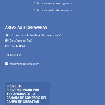
https://airesdecampingcar.com
https://areadisostacamper.com
ÁREAS AUTOCARAVANAS
C / Jimena de la Frontera 314 caixa postal 2
(P.I. De la Vega del Rey)
11380 Tarifa (Cádiz)
+34 619261325
info@monogestionac.com