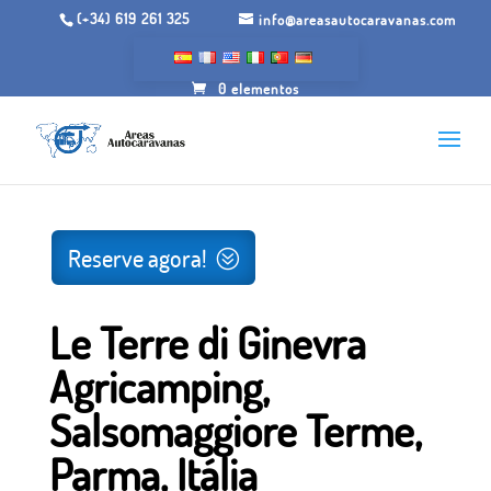
(+34) 619 261 325
info@areasautocaravanas.com
0 elementos
Início
/
Jardins para acampar
/ Agricamping Le Terre di
Ginevra, Salsomaggiore Terme, Parma, Itália
Reserve agora!
Le Terre di Ginevra
Agricamping,
Salsomaggiore Terme,
Parma, Itália