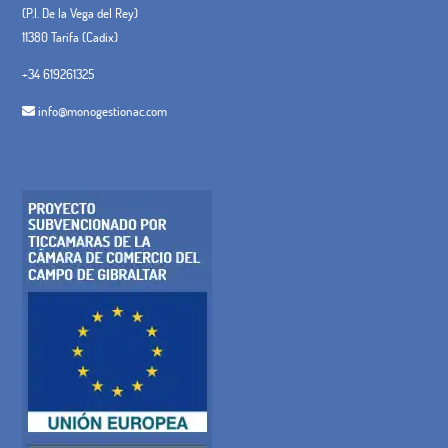
(P.I. De la Vega del Rey)
11380 Tarifa (Cadix)
+34 619261325
info@monogestionac.com