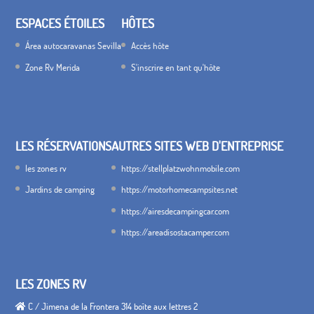
ESPACES ÉTOILES
HÔTES
Área autocaravanas Sevilla
Accès hôte
Zone Rv Merida
S'inscrire en tant qu'hôte
LES RÉSERVATIONS
AUTRES SITES WEB D'ENTREPRISE
les zones rv
https://stellplatzwohnmobile.com
Jardins de camping
https://motorhomecampsites.net
https://airesdecampingcar.com
https://areadisostacamper.com
LES ZONES RV
C / Jimena de la Frontera 314 boîte aux lettres 2