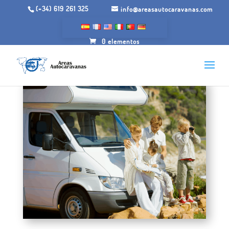
(+34) 619 261 325
info@areasautocaravanas.com
0 elementos