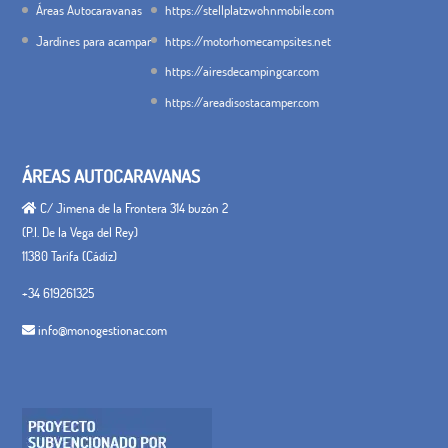
Áreas Autocaravanas
https://stellplatzwohnmobile.com
Jardines para acampar
https://motorhomecampsites.net
https://airesdecampingcar.com
https://areadisostacamper.com
ÁREAS AUTOCARAVANAS
C/ Jimena de la Frontera 314 buzón 2
(P.I. De la Vega del Rey)
11380 Tarifa (Cádiz)
+34 619261325
info@monogestionac.com