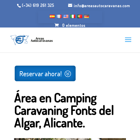
(+34) 619 261 325
info@areasautocaravanas.com
0 elementos
Inicio
/
Espacios para autocaravanas
/ Área en Camping
Caravaning Fonts del Algar, Alicante.
Reservar ahora!
Área en Camping
Caravaning Fonts del
Algar, Alicante.