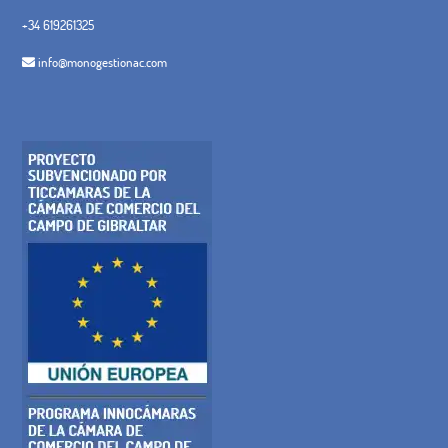
+34 619261325
info@monogestionac.com