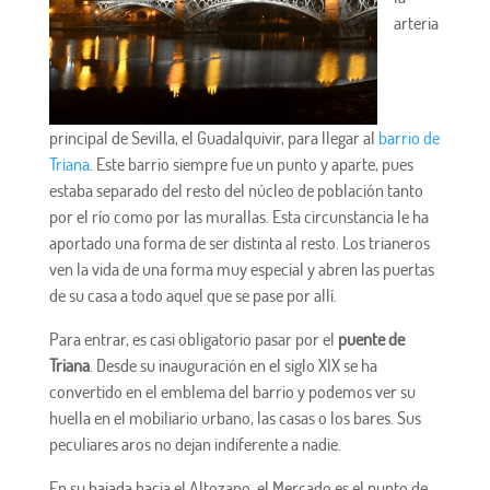
arteria
principal de Sevilla, el Guadalquivir, para llegar al
barrio de
Triana
. Este barrio siempre fue un punto y aparte, pues
estaba separado del resto del núcleo de población tanto
por el río como por las murallas. Esta circunstancia le ha
aportado una forma de ser distinta al resto. Los trianeros
ven la vida de una forma muy especial y abren las puertas
de su casa a todo aquel que se pase por allí.
Para entrar, es casi obligatorio pasar por el
puente de
Triana
. Desde su inauguración en el siglo XIX se ha
convertido en el emblema del barrio y podemos ver su
huella en el mobiliario urbano, las casas o los bares. Sus
peculiares aros no dejan indiferente a nadie.
En su bajada hacia el Altozano, el Mercado es el punto de