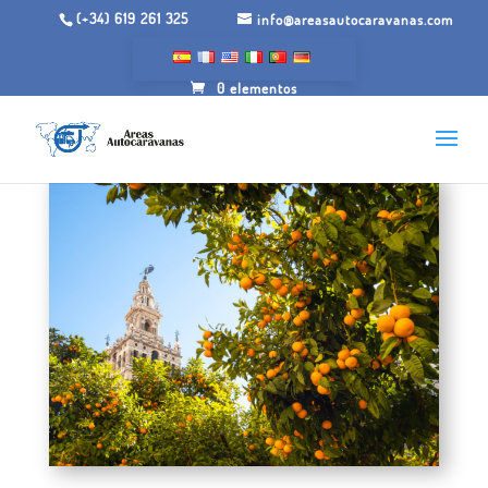
(+34) 619 261 325
info@areasautocaravanas.com
0 elementos