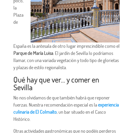
poco,
la
Plaza
de
España es la antesala de otro lugar imprescindible como el
Parque de María Luisa
. El jardín de Sevilla lo podríamos
llamar, con una variada vegetación y todo tipo de glorietas
y plazas de estilo regionalista.
Qué hay que ver… y comer en
Sevilla
No nos olvidamos de que también habrá que reponer
fuerzas. Nuestra recomendación especial es la
experiencia
culinaria de El Colmaíto
, un bar situado en el Casco
Histórico.
Otras actividades gastronómicas que no podéis perderos