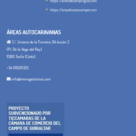
https://airesdecampingcar.com
https://areadisostacamper.com
ÁREAS AUTOCARAVANAS
C/ Jimena de la Frontera 314 buzón 2
(P.I. De la Vega del Rey)
11380 Tarifa (Cádiz)
+34 619261325
info@monogestionac.com