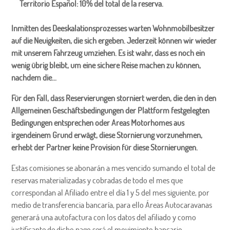
Territorio Español: 10% del total de la reserva.
Inmitten des Deeskalationsprozesses warten Wohnmobilbesitzer
auf die Neuigkeiten, die sich ergeben. Jederzeit können wir wieder
mit unserem Fahrzeug umziehen. Es ist wahr, dass es noch ein
wenig übrig bleibt, um eine sichere Reise machen zu können,
nachdem die...
Für den Fall, dass Reservierungen storniert werden, die den in den
Allgemeinen Geschäftsbedingungen der Plattform festgelegten
Bedingungen entsprechen oder Areas Motorhomes aus
irgendeinem Grund erwägt, diese Stornierung vorzunehmen,
erhebt der Partner keine Provision für diese Stornierungen.
Estas comisiones se abonarán a mes vencido sumando el total de
reservas materializadas y cobradas de todo el mes que
correspondan al Afiliado entre el día 1 y 5 del mes siguiente, por
medio de transferencia bancaría, para ello Áreas Autocaravanas
generará una autofactura con los datos del afiliado y como
justificante de dicho pago será el movimiento bancario.