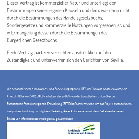
Dieser Vertrag ist kommerzieller Natur und unterliegt den
Bestimmungen seiner eigenen Klauseln und dem, was darin nicht
durch die Bestimmungen des Handelsgesetzbuchs,
Sondergesetze und kommerzielle Nutzungen vorgesehen ist, und
in Ermangelung dessen durch die Bestimmungen des
Bürgerlichen Gesetzbuchs.
Beide Vertragsparteien verzichten ausdrücklich auf ihre
Zuständigkeit und unterwerfen sich den Gerichten von Sevilla.
Von der andalusischen Innovations- und Entwicklungsagentur IDEA der Junta de Andalucía wurde ein
Anreiz in Höhe von 5.812,50 EUR erhalten, der zu 80% von der Europäischen Union über den
Europäischen Fonds für regionale Entwicklung (EFRE) kofinanziert wurde, um das Projekt durchzuführen
Webportalentwicklung und digitales Marketing Áreas Autocaravanas mit dem Ziel, einen besseren
Einsatz von Informationstechnologien zu gewährleisten