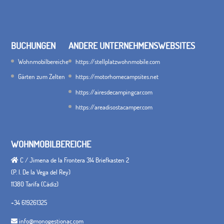
BUCHUNGEN
ANDERE UNTERNEHMENSWEBSITES
Wohnmobilbereiche
https://stellplatzwohnmobile.com
Gärten zum Zelten
https://motorhomecampsites.net
https://airesdecampingcar.com
https://areadisostacamper.com
WOHNMOBILBEREICHE
C / Jimena de la Frontera 314 Briefkasten 2
(P. I. De la Vega del Rey)
11380 Tarifa (Cádiz)
+34 619261325
info@monogestionac.com