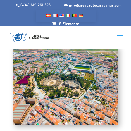
(+34) 619 261 325
info@areasautocaravanas.com
0 Elemente