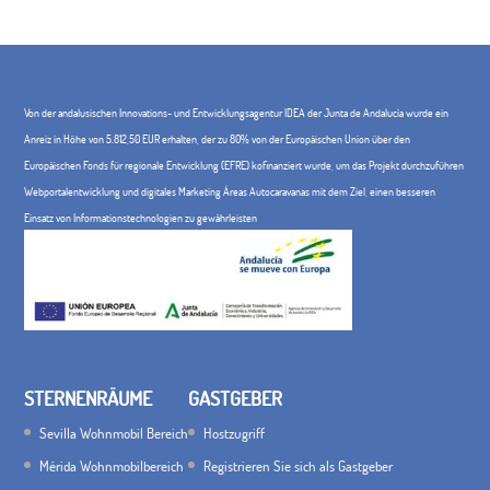
Von der andalusischen Innovations- und Entwicklungsagentur IDEA der Junta de Andalucía wurde ein
Anreiz in Höhe von 5.812,50 EUR erhalten, der zu 80% von der Europäischen Union über den
Europäischen Fonds für regionale Entwicklung (EFRE) kofinanziert wurde, um das Projekt durchzuführen
Webportalentwicklung und digitales Marketing Áreas Autocaravanas mit dem Ziel, einen besseren
Einsatz von Informationstechnologien zu gewährleisten
STERNENRÄUME
GASTGEBER
Sevilla Wohnmobil Bereich
Hostzugriff
Mérida Wohnmobilbereich
Registrieren Sie sich als Gastgeber