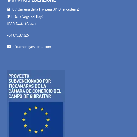
C / Jimena de la Frontera 314 Briefkasten 2
(P. I. De la Vega del Rey)
11380 Tarifa (Cádiz)
+34 619261325
info@monogestionac.com