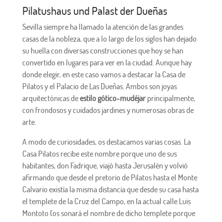
Pilatushaus und Palast der Dueñas
Sevilla siempre ha llamado la atención de las grandes
casas de la nobleza, que a lo largo de los siglos han dejado
su huella con diversas construcciones que hoy se han
convertido en lugares para ver en la ciudad. Aunque hay
donde elegir, en este caso vamos a destacar la Casa de
Pilatos y el Palacio de Las Dueñas. Ambos son joyas
arquitectónicas de
estilo gótico-mudéjar
principalmente,
con frondosos y cuidados jardines y numerosas obras de
arte.
A modo de curiosidades, os destacamos varias cosas. La
Casa Pilatos recibe este nombre porque uno de sus
habitantes, don Fadrique, viajó hasta Jerusalén y volvió
afirmando que desde el pretorio de Pilatos hasta el Monte
Calvario existía la misma distancia que desde su casa hasta
el templete de la Cruz del Campo, en la actual calle Luis
Montoto (os sonará el nombre de dicho templete porque