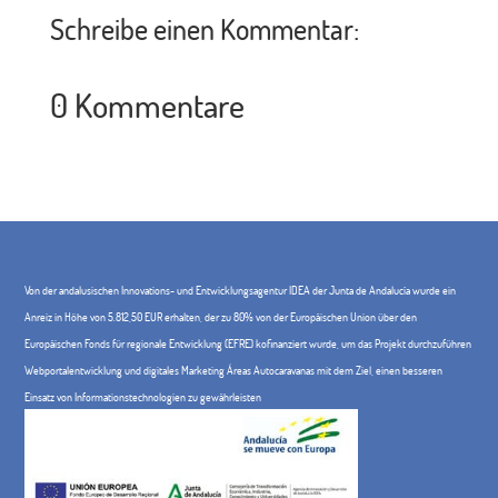
Schreibe einen Kommentar:
0 Kommentare
Von der andalusischen Innovations- und Entwicklungsagentur IDEA der Junta de Andalucía wurde ein
Anreiz in Höhe von 5.812,50 EUR erhalten, der zu 80% von der Europäischen Union über den
Europäischen Fonds für regionale Entwicklung (EFRE) kofinanziert wurde, um das Projekt durchzuführen
Webportalentwicklung und digitales Marketing Áreas Autocaravanas mit dem Ziel, einen besseren
Einsatz von Informationstechnologien zu gewährleisten