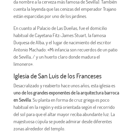
da nombre a la cerveza más famosa de Sevilla). También
cuenta la leyenda que las cenizas del emperador Trajano
están esparcidas por uno de los jardines.
En cuanto al Palacio de Las Dueñas, fue el domicilio
habitual de Cayetana Fitz-James Stuart, la famosa
Duquesa de Alba, y el lugar de nacimiento del escritor
Antonio Machado: «Mi infancia son recuerdos de un patio
de Sevilla, / y un huerto claro donde madura el
limonero».
Iglesia de San Luis de los Franceses
Desacralizado y reabierto hace unos años, esta iglesia es
uno de los grandes exponentes de la arquitectura barroca
en Sevilla
. Su planta en forma de cruz griega es poco
habitual en la región y está orientada según el recorrido
del sol para que el altar mayor reciba abundante luz. La
majestuosa cúpula se puede admirar desde diferentes
zonas alrededor del templo.