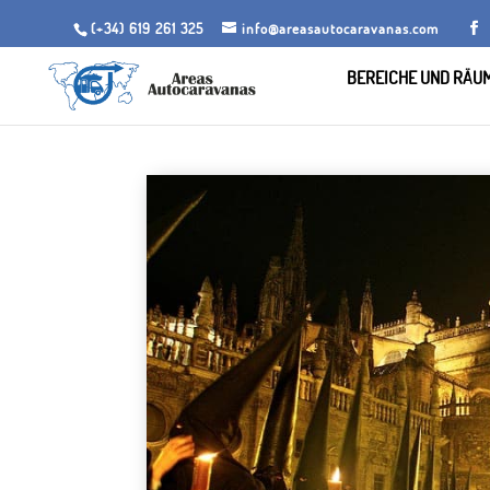
(+34) 619 261 325
info@areasautocaravanas.com
BEREICHE UND RÄU