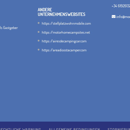
+34 6192613
ANDERE
UNTERNEHMENSWEBSITES
info@mon
https://stellplatzwohnmobile.com
als Gastgeber
https://motorhomecampsites.net
https://airesdecampingcar.com
https://areadisostacamper.com
RECHTLICHE WARNUNG
ALLGEMEINE BEDINGUNGEN
STORNIERU