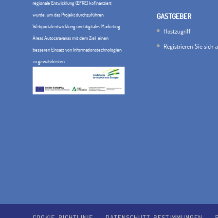
regionale Entwicklung (EFRE) kofinanziert
wurde, um das Projekt durchzuführen
GASTGEBER
Webportalentwicklung und digitales Marketing
Hostzugriff
Áreas Autocaravanas mit dem Ziel, einen
Registrieren Sie sich 
besseren Einsatz von Informationstechnologien
zu gewährleisten
COOKIE-RICHTLINIE
DATENSCHUTZ-BESTIMMUNGEN