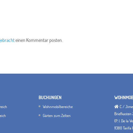
gebracht
einen Kommentar posten.
BUCHUNGEN
WOHNMOBI
reich
Wohnmobilbereiche
C / Jimen
Briefkasten 
eich
Gärten zum Zelten
(P. I. De la 
11380 Tarifa 