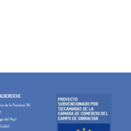
LBEREICHE
a de la Frontera 314
2
Vega del Rey)
(Cádiz)