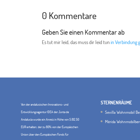
0 Kommentare
Geben Sie einen Kommentar ab
Es tut mir leid, das muss dir leid tun
in Verbindung 
STERNENRÄUME
Von der andalusischen Innovations- und
Sevilla Wohnmobil Be
Entwicklungsagentur IDEA der Junta de
Andalucía wurde ein Anreiz in Höhe von 5.812,50
Mérida Wohnmobilber
EUR erhalten, der zu 80% von der Europäischen
Union über den Europäischen Fonds für