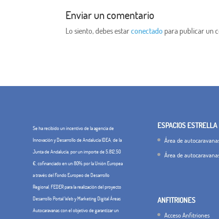
Enviar un comentario
Lo siento, debes estar
conectado
para publicar un 
ESPACIOS ESTRELLA
Se ha recibido un incentivo de la agencia de
Área de autocaravanas
Innovación y Desarrollo de Andalucía IDEA, de la
Junta de Andalucía, por un importe de 5.812,50
Área de autocaravana
€, cofinanciado en un 80% por la Unión Europea
a través del Fondo Europeo de Desarrollo
Regional, FEDER para la realización del proyecto
Desarrollo Portal Web y Marketing Digital Áreas
ANFITRIONES
Autocaravanas con el objetivo de garantizar un
Acceso Anfitriones