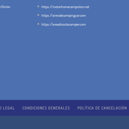
fitrión
https://motorhomecampsites.net
https://airesdecampingcar.com
https://areadisostacamper.com
O LEGAL
CONDICIONES GENERALES
POLÍTICA DE CANCELACIÓN