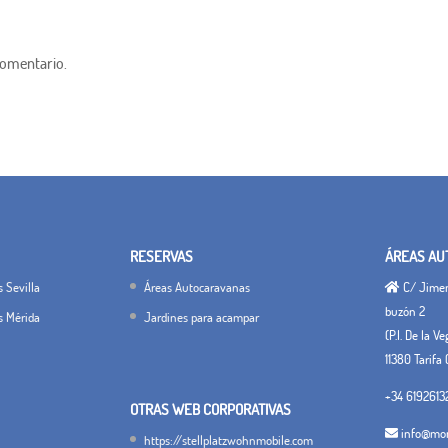
comentario.
RESERVAS
ÁREAS AU
 Sevilla
Áreas Autocaravanas
C/ Jimena
buzón 2
s Mérida
Jardines para acampar
(P.I. De la V
11380 Tarifa 
+34 6192613
OTRAS WEB CORPORATIVAS
info@mon
https://stellplatzwohnmobile.com