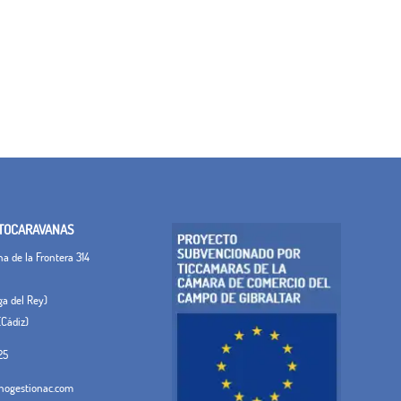
TOCARAVANAS
 de la Frontera 314
ega del Rey)
(Cádiz)
25
ogestionac.com