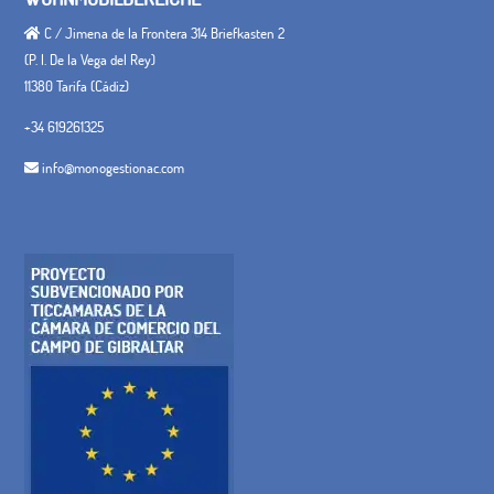
C / Jimena de la Frontera 314 Briefkasten 2
(P. I. De la Vega del Rey)
11380 Tarifa (Cádiz)
+34 619261325
info@monogestionac.com