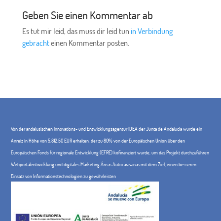
Geben Sie einen Kommentar ab
Es tut mir leid, das muss dir leid tun
in Verbindung
gebracht
einen Kommentar posten.
Von der andalusischen Innovations- und Entwicklungsagentur IDEA der Junta de Andalucía wurde ein
Anreiz in Höhe von 5.812,50 EUR erhalten, der zu 80% von der Europäischen Union über den
Europäischen Fonds für regionale Entwicklung (EFRE) kofinanziert wurde, um das Projekt durchzuführen
Webportalentwicklung und digitales Marketing Áreas Autocaravanas mit dem Ziel, einen besseren
Einsatz von Informationstechnologien zu gewährleisten