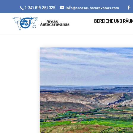
(+34) 619 261 325
info@areasautocaravanas.com
BEREICHE UND RÄU