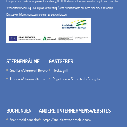
Europäischen Fonds für regionale Entwicklung (EFRE) kofinanziert wurde, um das Projekt durchzuführen
Webportalentwicklung und digitales Marketing Áreas Autocaravanas mit dem Ziel, einen besseren
Einsatz von Informationstechnologien zu gewährleisten
STERNENRÄUME
GASTGEBER
Sevilla Wohnmobil Bereich
Hostzugriff
Mérida Wohnmobilbereich
Registrieren Sie sich als Gastgeber
BUCHUNGEN
ANDERE UNTERNEHMENSWEBSITES
Wohnmobilbereiche
https://stellplatzwohnmobile.com