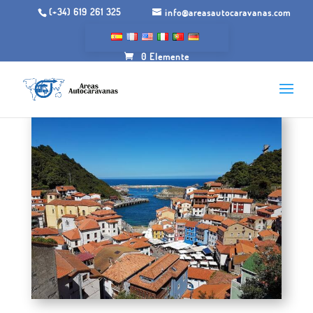
(+34) 619 261 325
info@areasautocaravanas.com
0 Elemente