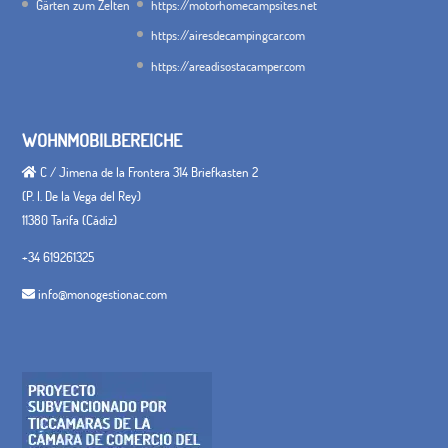
Gärten zum Zelten
https://motorhomecampsites.net
https://airesdecampingcar.com
https://areadisostacamper.com
WOHNMOBILBEREICHE
C / Jimena de la Frontera 314 Briefkasten 2
(P. I. De la Vega del Rey)
11380 Tarifa (Cádiz)
+34 619261325
info@monogestionac.com