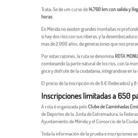
Trata-Se de um curso de
14,760 km con salida y ll
horas
.
En Mérida no existen grandes montañas ni profundo
si hay dos ríos con sus riberas, y la desembocadur
mas de 2.000 años, de generaciones que nos prece
Por estas razones, la ruta se denomina
ROTA MONU
combinando la parte natural de los ríos, con la mon
goce y disfrute de la ciudadania, integrandose en 
El precio de la inscripción es de 6 € (federados) y 8
Inscripciones limitadas a 650 p
A rota é organizada pelo
Clube de Caminhadas Emé
de Deportes de la Junta de Extremadura, la Feder
Ayuntamiento de Mérida y el Consorcio de la Ciud
Toda la información de la prueba e inscripciones s