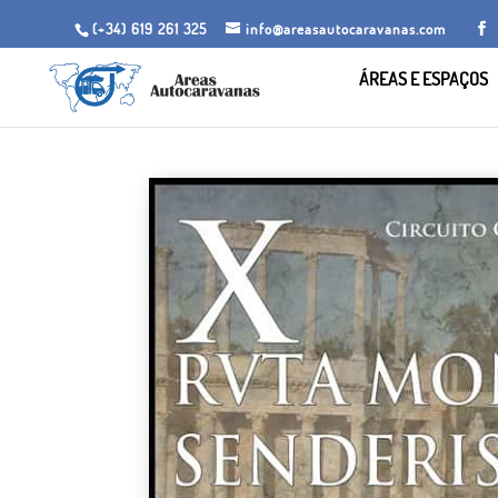
(+34) 619 261 325
info@areasautocaravanas.com
ÁREAS E ESPAÇOS