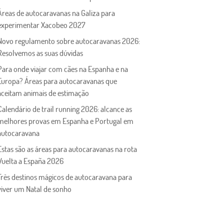
Áreas de autocaravanas na Galiza para
experimentar Xacobeo 2027
Novo regulamento sobre autocaravanas 2026:
Resolvemos as suas dúvidas
Para onde viajar com cães na Espanha e na
Europa? Áreas para autocaravanas que
aceitam animais de estimação
Calendário de trail running 2026: alcance as
melhores provas em Espanha e Portugal em
autocaravana
Estas são as áreas para autocaravanas na rota
Vuelta a España 2026
Três destinos mágicos de autocaravana para
viver um Natal de sonho