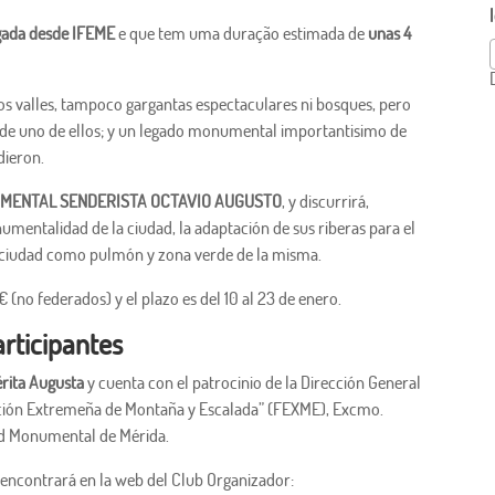
egada desde IFEME
e que tem uma duração estimada de
unas 4
s valles, tampoco gargantas espectaculares ni bosques, pero
a de uno de ellos; y un legado monumental importantisimo de
dieron.
MENTAL SENDERISTA OCTAVIO AUGUSTO
, y discurrirá,
umentalidad de la ciudad, la adaptación de sus riberas para el
la ciudad como pulmón y zona verde de la misma.
 € (no federados) y el plazo es del 10 al 23 de enero.
articipantes
rita Augusta
y cuenta con el patrocinio de la Dirección General
ación Extremeña de Montaña y Escalada” (FEXME), Excmo.
ad Monumental de Mérida.
e encontrará en la web del Club Organizador: