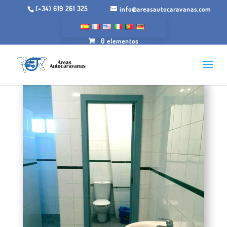
(+34) 619 261 325
info@areasautocaravanas.com
0 elementos