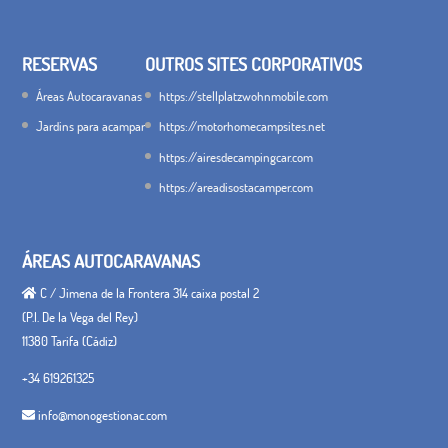
RESERVAS
OUTROS SITES CORPORATIVOS
Áreas Autocaravanas
https://stellplatzwohnmobile.com
Jardins para acampar
https://motorhomecampsites.net
https://airesdecampingcar.com
https://areadisostacamper.com
ÁREAS AUTOCARAVANAS
C / Jimena de la Frontera 314 caixa postal 2
(P.I. De la Vega del Rey)
11380 Tarifa (Cádiz)
+34 619261325
info@monogestionac.com