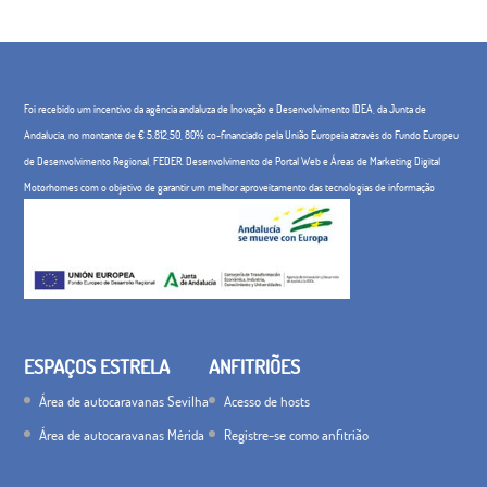
Foi recebido um incentivo da agência andaluza de Inovação e Desenvolvimento IDEA, da Junta de
Andalucía, no montante de € 5.812,50, 80% co-financiado pela União Europeia através do Fundo Europeu
de Desenvolvimento Regional, FEDER. Desenvolvimento de Portal Web e Áreas de Marketing Digital
Motorhomes com o objetivo de garantir um melhor aproveitamento das tecnologias de informação
ESPAÇOS ESTRELA
ANFITRIÕES
Área de autocaravanas Sevilha
Acesso de hosts
Área de autocaravanas Mérida
Registre-se como anfitrião