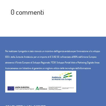
0 commenti
Per realizzare il progetto è stato ricevuto un incentivo dall'Agenzia andalusa per l'innovazione e lo sviluppo
IDEA, della Junta de Andalucía, per un importo di € 5.812,50, cofinanziato all'80% dall'Unione Europea
attraverso il Fondo Europeo di Sviluppo Regionale, FESR. Sviluppo Portali Web e Marketing Digitale Áreas
Autocaravanas con l'obiettivo di garantire un migliore utilizzo delle tecnologie dell'informazione