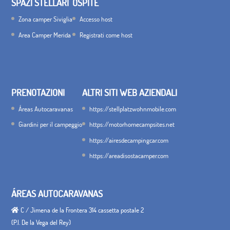
SPAZI STELLARI
OSPITE
Zona camper Siviglia
Accesso host
Area Camper Merida
Registrati come host
PRENOTAZIONI
ALTRI SITI WEB AZIENDALI
Áreas Autocaravanas
https://stellplatzwohnmobile.com
Giardini per il campeggio
https://motorhomecampsites.net
https://airesdecampingcar.com
https://areadisostacamper.com
ÁREAS AUTOCARAVANAS
C / Jimena de la Frontera 314 cassetta postale 2
(P.I. De la Vega del Rey)