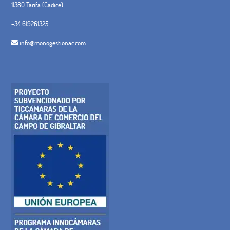
11380 Tarifa (Cadice)
+34 619261325
info@monogestionac.com