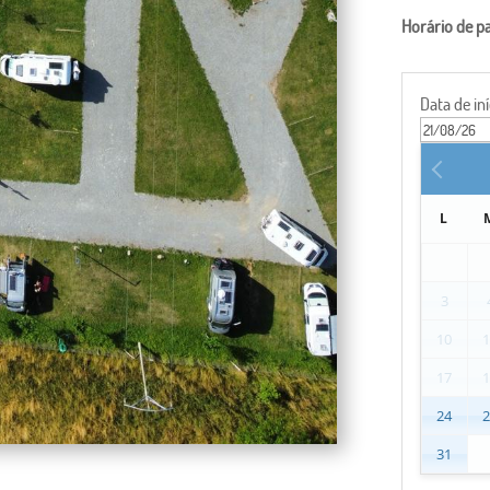
Horário de p
Data de iní
L
3
10
17
24
31