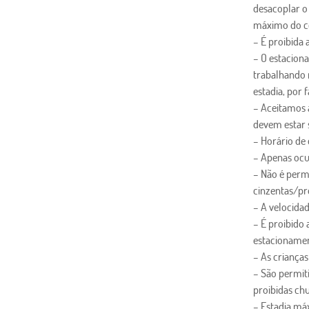
desacoplar o
máximo do c
– É proibida 
– O estaciona
trabalhando 
estadia, por 
– Aceitamos 
devem estar 
– Horário de
– Apenas ocu
– Não é perm
cinzentas/pr
– A velocida
– É proibido 
estacioname
– As criança
– São permiti
proibidas chu
– Estadia má