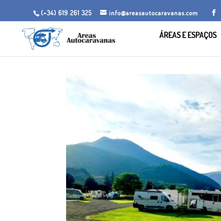
(+34) 619 261 325
info@areasautocaravanas.com
ÁREAS E ESPAÇOS
Início
/
Espaços para motorhome
/ Área Autocarav