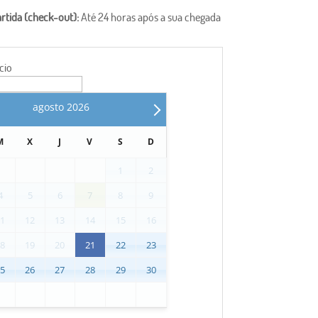
artida (check-out):
Até 24 horas após a sua chegada
cio
agosto
2026
M
X
J
V
S
D
1
2
4
5
6
7
8
9
11
12
13
14
15
16
18
19
20
21
22
23
25
26
27
28
29
30