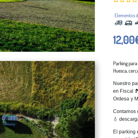
12,00
Parking para 
Huesca, cerc
Nuestro par
en Fiscal 
Ordesa y M
Contamos c
💧 descarga
El parking 