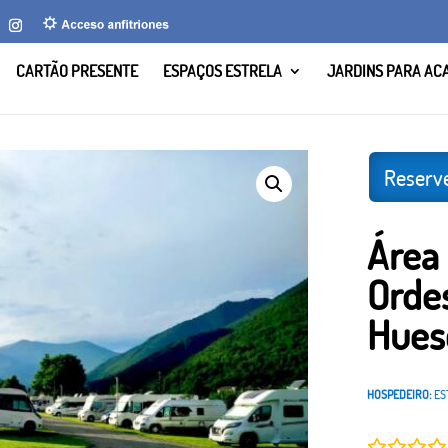
CARTÃO PRESENTE
ESPAÇOS ESTRELA
JARDINS PARA AC
anas Ordesa Pirineos, Fiscal, Huesca
Reserve
Área
Ordes
Hues
HOSPEDEIRO:
ES