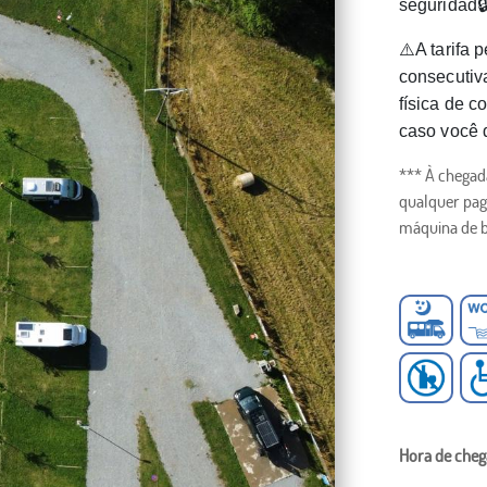
seguridad
⚠️⁠A tarifa
consecutiv
física de c
caso você 
*** À chegada
qualquer pag
máquina de b
Hora de cheg