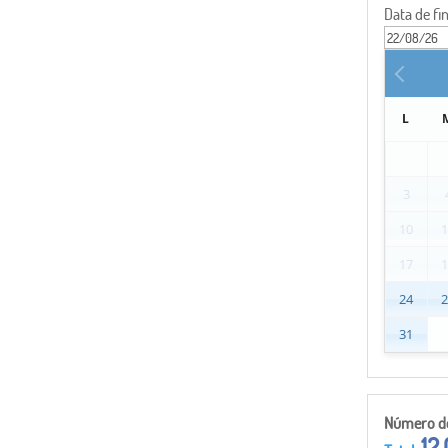
Data de fi
L
3
10
17
24
31
Número de 
12