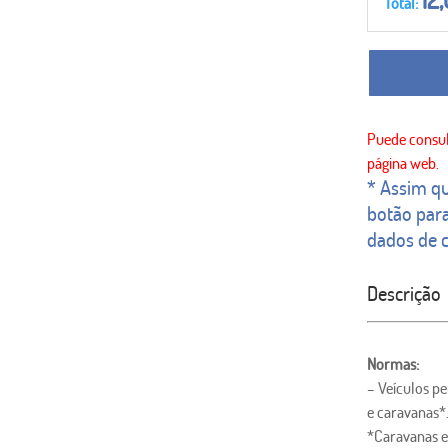
Total:
* Assim qu
botão para
dados de c
Descrição
Normas:
– Veículos p
e caravanas*
*Caravanas e