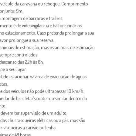
 veículo da caravana ou reboque. Comprimento
onjunto: 9m.
a montagem de barracas e trailers.
mento é de videovigilância e há funcionários
no estacionamento. Caso pretenda prolongar a sua
favor prolongue a sua reserva.
animais de estimação, mas os animais de estimação
sempre controlados.
 descanso das 22h às 8h.
pe o seu lugar.
itido estacionar na área de evacuação de águas
etas.
de dos veículos não pode ultrapassar 10 km/h.
andar de bicicleta/scooter ou similar dentro do
nto.
s devem ter supervisão de um adulto.
das churrasqueiras elétricas ou a gás, mas são
rrasqueiras a carvão ou lenha.
xima de 48 horas.