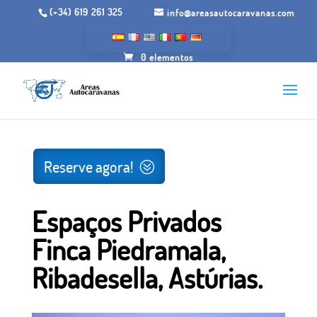
(+34) 619 261 325
info@areasautocaravanas.com
0 elementos
Início
/
Espaços para motorhome
/ Espaços Privados
Finca Piedramala, Ribadesella, Astúrias.
Reserve agora!
Espaços Privados
Finca Piedramala,
Ribadesella, Astúrias.