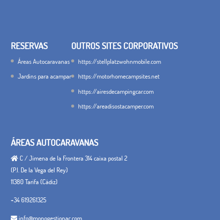
RESERVAS
OUTROS SITES CORPORATIVOS
Áreas Autocaravanas
https://stellplatzwohnmobile.com
Jardins para acampar
https://motorhomecampsites.net
https://airesdecampingcar.com
https://areadisostacamper.com
ÁREAS AUTOCARAVANAS
C / Jimena de la Frontera 314 caixa postal 2
(P.I. De la Vega del Rey)
11380 Tarifa (Cádiz)
+34 619261325
info@monogestionac.com