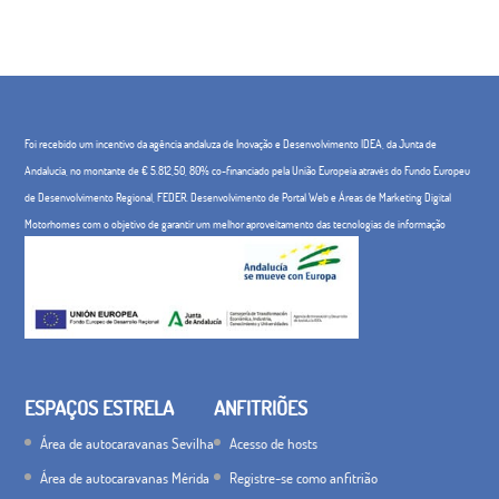
Foi recebido um incentivo da agência andaluza de Inovação e Desenvolvimento IDEA, da Junta de
Andalucía, no montante de € 5.812,50, 80% co-financiado pela União Europeia através do Fundo Europeu
de Desenvolvimento Regional, FEDER. Desenvolvimento de Portal Web e Áreas de Marketing Digital
Motorhomes com o objetivo de garantir um melhor aproveitamento das tecnologias de informação
ESPAÇOS ESTRELA
ANFITRIÕES
Área de autocaravanas Sevilha
Acesso de hosts
Área de autocaravanas Mérida
Registre-se como anfitrião