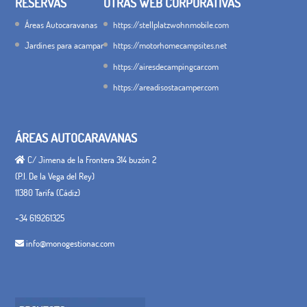
RESERVAS
OTRAS WEB CORPORATIVAS
Áreas Autocaravanas
https://stellplatzwohnmobile.com
Jardines para acampar
https://motorhomecampsites.net
https://airesdecampingcar.com
https://areadisostacamper.com
ÁREAS AUTOCARAVANAS
C/ Jimena de la Frontera 314 buzón 2
(P.I. De la Vega del Rey)
11380 Tarifa (Cádiz)
+34 619261325
info@monogestionac.com