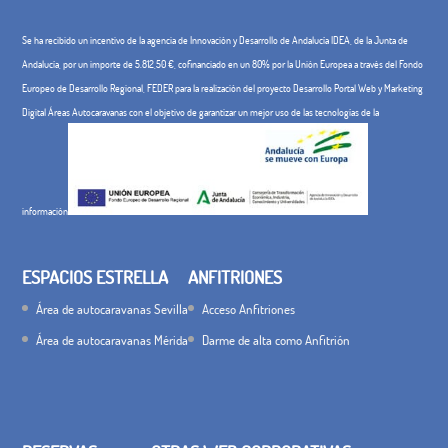
Se ha recibido un incentivo de la agencia de Innovación y Desarrollo de Andalucía IDEA, de la Junta de
Andalucía, por un importe de 5.812,50 €, cofinanciado en un 80% por la Unión Europea a través del Fondo
Europeo de Desarrollo Regional, FEDER para la realización del proyecto Desarrollo Portal Web y Marketing
Digital Áreas Autocaravanas con el objetivo de garantizar un mejor uso de las tecnologías de la
información
ESPACIOS ESTRELLA
ANFITRIONES
Área de autocaravanas Sevilla
Acceso Anfitriones
Área de autocaravanas Mérida
Darme de alta como Anfitrión