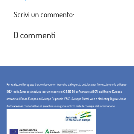
Scrivi un commento:
0 commenti
Per realizzare il progetto è stato ricevuto un incentivo dall'Agenzia andalusa per l'innovazione e lo sviluppo
IDEA, della Junta de Andalucía, per un importo di € 5.812,50, cofinanziato all'80% dall'Unione Europea
attraverso il Fondo Europeo di Sviluppo Regionale, FESR. Sviluppo Portali Web e Marketing Digitale Áreas
Autocaravanas con l'obiettivo di garantire un migliore utilizzo delle tecnologie dell'informazione