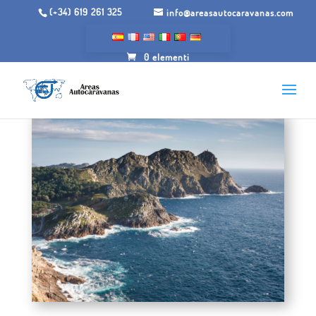
(+34) 619 261 325
info@areasautocaravanas.com
0 elementi