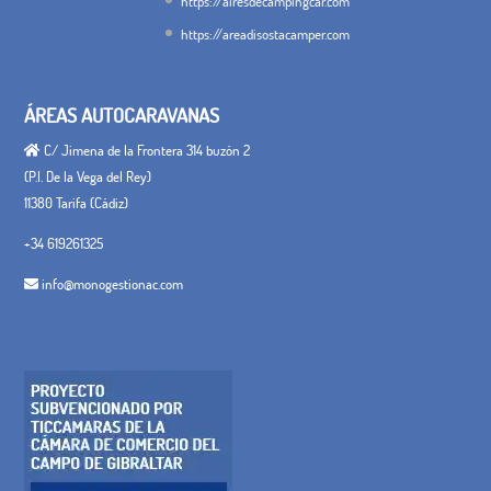
https://airesdecampingcar.com
https://areadisostacamper.com
ÁREAS AUTOCARAVANAS
C/ Jimena de la Frontera 314 buzón 2
(P.I. De la Vega del Rey)
11380 Tarifa (Cádiz)
+34 619261325
info@monogestionac.com