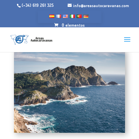
(+34) 619 261 325
info@areasautocaravanas.com
0 elementos