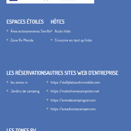
ESPACES ÉTOILES
HÔTES
Área autocaravanas Sevilla
Accès hôte
Zone Rv Merida
S'inscrire en tant qu'hôte
LES RÉSERVATIONS
AUTRES SITES WEB D'ENTREPRISE
les zones rv
https://stellplatzwohnmobile.com
Jardins de camping
https://motorhomecampsites.net
https://airesdecampingcar.com
https://areadisostacamper.com
LES ZONES RV