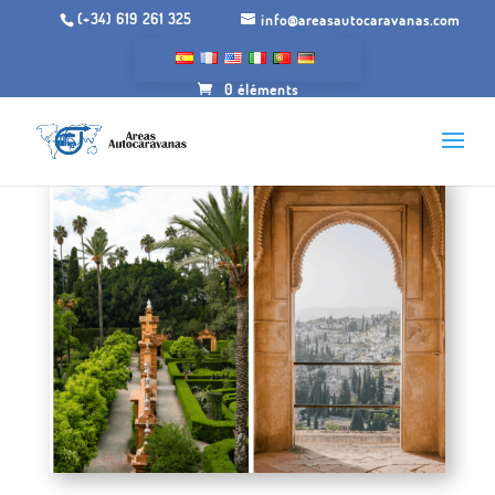
(+34) 619 261 325
info@areasautocaravanas.com
0 éléments