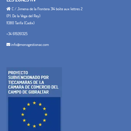
C / Jimena de la Frontera 314 boîte aux lettres 2
(P.I. De la Vega del Rey)
11380 Tarifa (Cadix)
+34 619261325
info@monogestionac.com