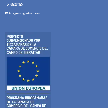
+34 619261325
info@monogestionac.com