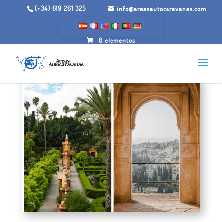
(+34) 619 261 325
info@areasautocaravanas.com
0 elementos