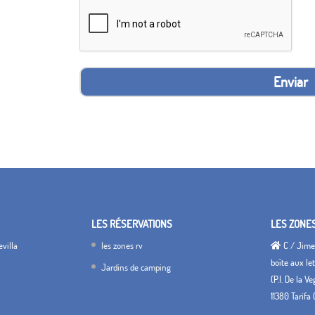
Enviar
LES RÉSERVATIONS
LES ZONE
villa
les zones rv
C / Jimen
boîte aux let
Jardins de camping
(P.I. De la V
11380 Tarifa 