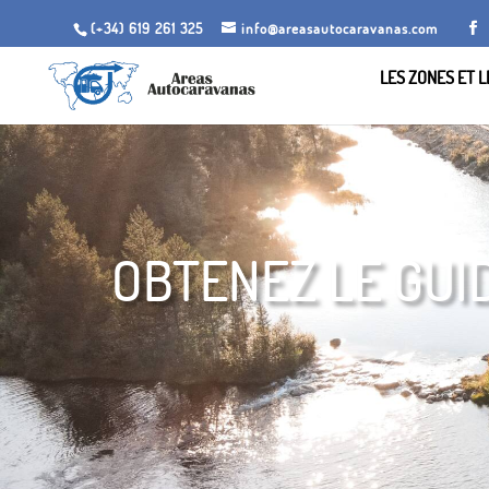
(+34) 619 261 325
info@areasautocaravanas.com
LES ZONES ET 
OBTENEZ LE GUI