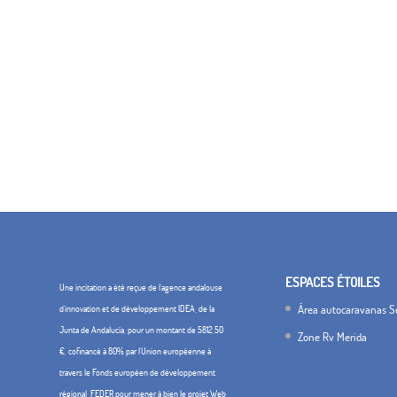
ESPACES ÉTOILES
Une incitation a été reçue de l'agence andalouse
Área autocaravanas Se
d'innovation et de développement IDEA, de la
Junta de Andalucía, pour un montant de 5812,50
Zone Rv Merida
€, cofinancé à 80% par l'Union européenne à
travers le Fonds européen de développement
régional, FEDER pour mener à bien le projet Web