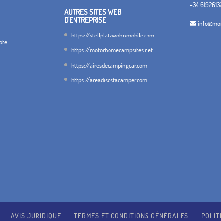
+34 6192613
AUTRES SITES WEB
D'ENTREPRISE
info@mon
https://stellplatzwohnmobile.com
hôte
https://motorhomecampsites.net
https://airesdecampingcar.com
https://areadisostacamper.com
AVIS JURIDIQUE
TERMES ET CONDITIONS GÉNÉRALES
POLIT