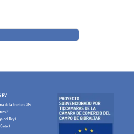
S RV
a de la Frontera 314
tres 2
ega del Rey)
(Cadix)