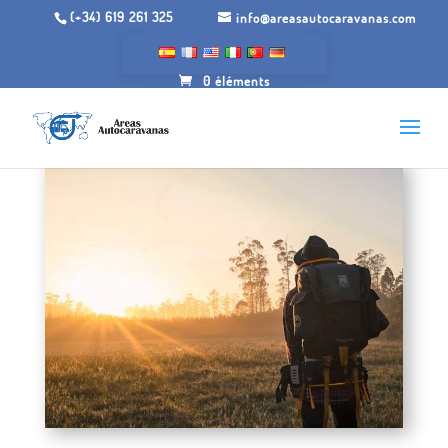
(+34) 619 261 325
info@areasautocaravanas.com
0 éléments