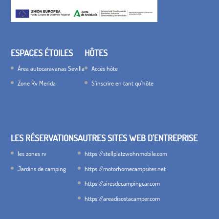
ESPACES ÉTOILES
HÔTES
Área autocaravanas Sevilla
Accès hôte
Zone Rv Merida
S'inscrire en tant qu'hôte
LES RÉSERVATIONS
AUTRES SITES WEB D'ENTREPRISE
les zones rv
https://stellplatzwohnmobile.com
Jardins de camping
https://motorhomecampsites.net
https://airesdecampingcar.com
https://areadisostacamper.com