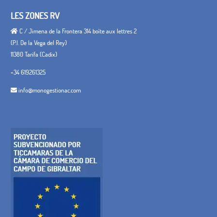
LES ZONES RV
C / Jimena de la Frontera 314 boîte aux lettres 2
(P.I. De la Vega del Rey)
11380 Tarifa (Cadix)
+34 619261325
info@monogestionac.com