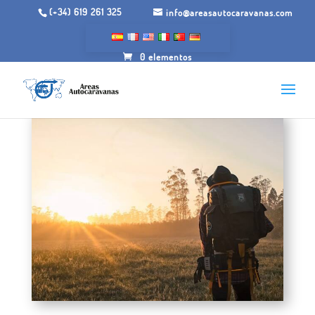
(+34) 619 261 325
info@areasautocaravanas.com
0 elementos