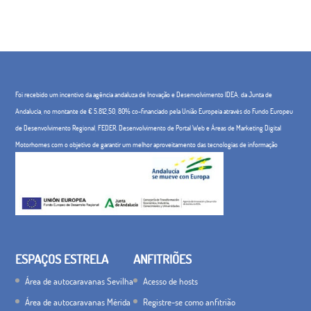
Foi recebido um incentivo da agência andaluza de Inovação e Desenvolvimento IDEA, da Junta de
Andalucía, no montante de € 5.812,50, 80% co-financiado pela União Europeia através do Fundo Europeu
de Desenvolvimento Regional, FEDER. Desenvolvimento de Portal Web e Áreas de Marketing Digital
Motorhomes com o objetivo de garantir um melhor aproveitamento das tecnologias de informação
ESPAÇOS ESTRELA
ANFITRIÕES
Área de autocaravanas Sevilha
Acesso de hosts
Área de autocaravanas Mérida
Registre-se como anfitrião