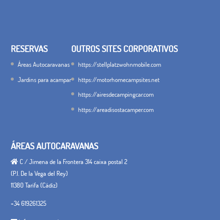
RESERVAS
OUTROS SITES CORPORATIVOS
Áreas Autocaravanas
https://stellplatzwohnmobile.com
Jardins para acampar
https://motorhomecampsites.net
https://airesdecampingcar.com
https://areadisostacamper.com
ÁREAS AUTOCARAVANAS
C / Jimena de la Frontera 314 caixa postal 2
(P.I. De la Vega del Rey)
11380 Tarifa (Cádiz)
+34 619261325