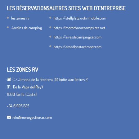
LES RÉSERVATIONS
AUTRES SITES WEB D'ENTREPRISE
les zones rv
https://stellplatzwohnmobile.com
Jardins de camping
https://motorhomecampsites.net
https://airesdecampingcar.com
https://areadisostacamper.com
LES ZONES RV
C / Jimena de la Frontera 314 boîte aux lettres 2
(P.I. De la Vega del Rey)
11380 Tarifa (Cadix)
+34 619261325
info@monogestionac.com