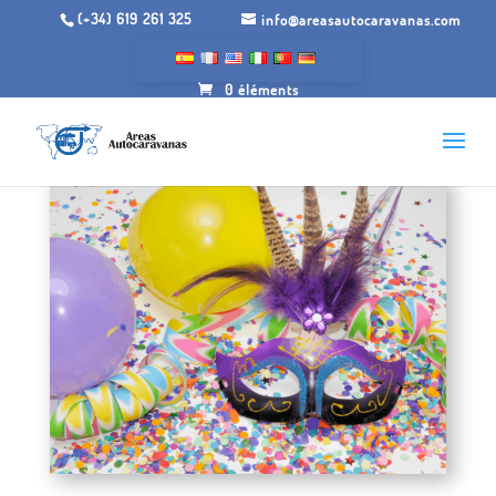
(+34) 619 261 325
info@areasautocaravanas.com
0 éléments