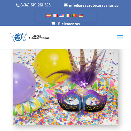
(+34) 619 261 325
info@areasautocaravanas.com
0 elementos