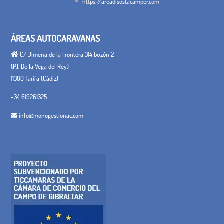
https://areadisostacamper.com
ÁREAS AUTOCARAVANAS
C/ Jimena de la Frontera 314 buzón 2
(P.I. De la Vega del Rey)
11380 Tarifa (Cádiz)
+34 619261325
info@monogestionac.com