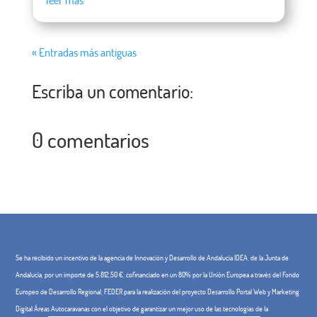
leer más
« Entradas más antiguas
Escriba un comentario:
0 comentarios
Se ha recibido un incentivo de la agencia de Innovación y Desarrollo de Andalucía IDEA, de la Junta de
Andalucía, por un importe de 5.812,50 €, cofinanciado en un 80% por la Unión Europea a través del Fondo
Europeo de Desarrollo Regional, FEDER para la realización del proyecto Desarrollo Portal Web y Marketing
Digital Áreas Autocaravanas con el objetivo de garantizar un mejor uso de las tecnologías de la