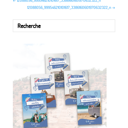
←
12088056_999546210101617_3386160601970632322_n
12088056_999546210101617_3386160601970632322_n
→