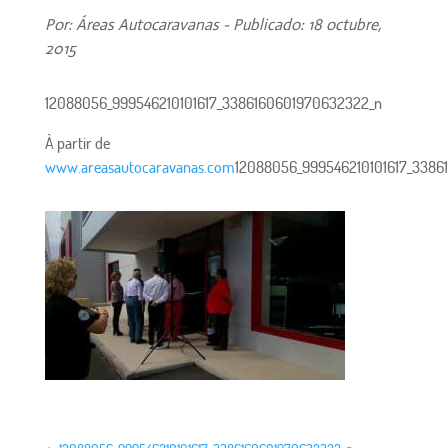
Por: Áreas Autocaravanas - Publicado: 18 octubre,
2015
12088056_999546210101617_3386160601970632322_n
À partir de
www.areasautocaravanas.com
12088056_999546210101617_3386