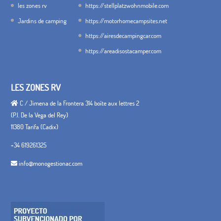
les zones rv
https://stellplatzwohnmobile.com
Jardins de camping
https://motorhomecampsites.net
https://airesdecampingcar.com
https://areadisostacamper.com
LES ZONES RV
C / Jimena de la Frontera 314 boîte aux lettres 2
(P.I. De la Vega del Rey)
11380 Tarifa (Cadix)
+34 619261325
info@monogestionac.com