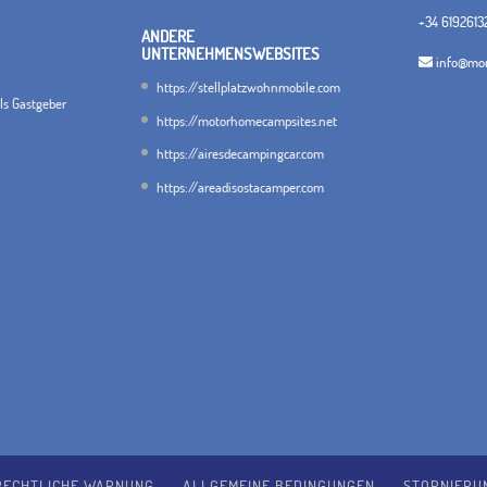
+34 6192613
ANDERE
UNTERNEHMENSWEBSITES
info@mon
https://stellplatzwohnmobile.com
als Gastgeber
https://motorhomecampsites.net
https://airesdecampingcar.com
https://areadisostacamper.com
RECHTLICHE WARNUNG
ALLGEMEINE BEDINGUNGEN
STORNIERU