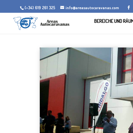
(+34) 619 261 325
info@areasautocaravanas.com
BEREICHE UND RÄU