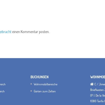
gebracht
einen Kommentar posten.
BUCHUNGEN
WOHNMOBI
reich
Wohnmobilbereiche
C / Jimen
Briefkasten 
eich
Gärten zum Zelten
(P. I. De la 
11380 Tarifa 