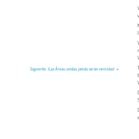
Siguiente: ¡Las Áreas unidas, jamás serán vencidas!
→