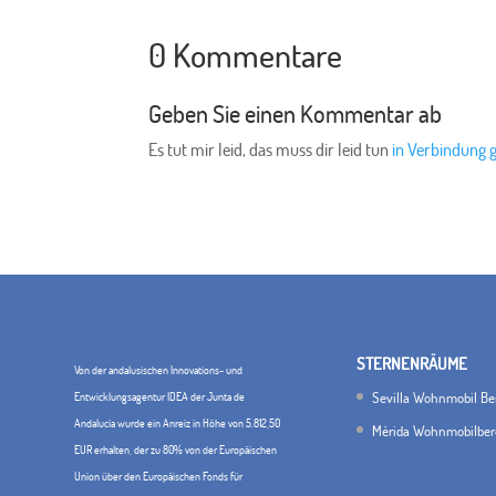
0 Kommentare
Geben Sie einen Kommentar ab
Es tut mir leid, das muss dir leid tun
in Verbindung 
STERNENRÄUME
Von der andalusischen Innovations- und
Sevilla Wohnmobil Be
Entwicklungsagentur IDEA der Junta de
Andalucía wurde ein Anreiz in Höhe von 5.812,50
Mérida Wohnmobilber
EUR erhalten, der zu 80% von der Europäischen
Union über den Europäischen Fonds für