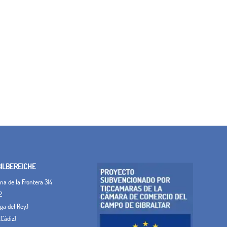
LBEREICHE
a de la Frontera 314
2
Vega del Rey)
(Cádiz)