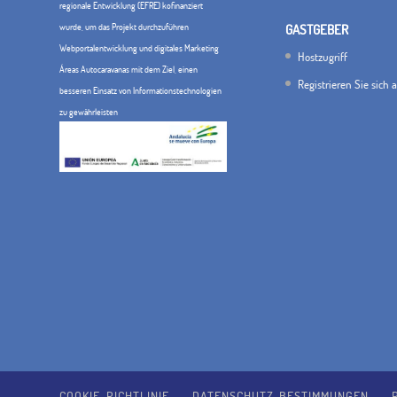
regionale Entwicklung (EFRE) kofinanziert
wurde, um das Projekt durchzuführen
GASTGEBER
Webportalentwicklung und digitales Marketing
Hostzugriff
Áreas Autocaravanas mit dem Ziel, einen
Registrieren Sie sich 
besseren Einsatz von Informationstechnologien
zu gewährleisten
COOKIE-RICHTLINIE
DATENSCHUTZ-BESTIMMUNGEN