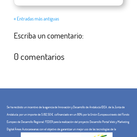
« Entradas más antiguas
Escriba un comentario:
0 comentarios
Se ha recibido un incentivo de la agencia de Innovación y Desarrollo de Andalucía IDEA, de la Junta de
Andalucía, por un importe de 5.812,50 €, cofinanciado en un 80% por la Unión Europea a través del Fondo
Europeo de Desarrollo Regional, FEDER para la realización del proyecto Desarrollo Portal Web y Marketing
Digital Áreas Autocaravanas con el objetivo de garantizar un mejor uso de las tecnologías de la