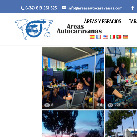
(+34) 619 261 325
info@areasautocaravanas.com
ÁREAS Y ESPACIOS
TAR
Inicio
/
Espacios para autocaravanas
/ Area 7, El C