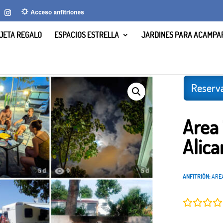
JETA REGALO
ESPACIOS ESTRELLA
JARDINES PARA ACAMPA
ampello, Alicante.
Reserva
Area 
Alica
ANFITRIÓN:
ARE