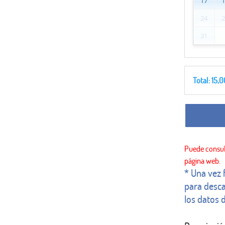
17
24
31
Total:
15,0
* Una vez 
para desca
los datos d