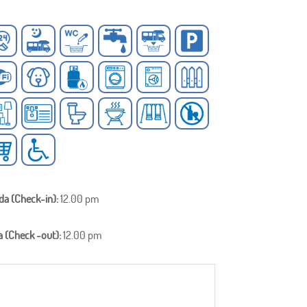
ada (Check-in):
12.00 pm
a (Check -out):
12.00 pm