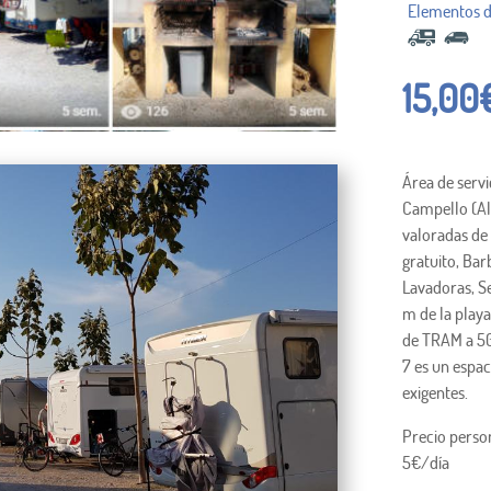
15,00
Área de serv
Campello (Al
valoradas de
gratuito, Ba
Lavadoras, S
m de la playa
de TRAM a 50
7 es un espac
exigentes.
Precio person
5€/día