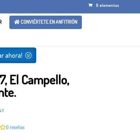
0 elementos
R
CONVIÉRTETE EN ANFITRIÓN
r ahora!
7, El Campello,
nte.
A 7
0
reseñas