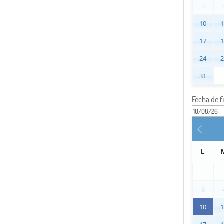
3
10
17
24
31
Fecha de f
L
3
10