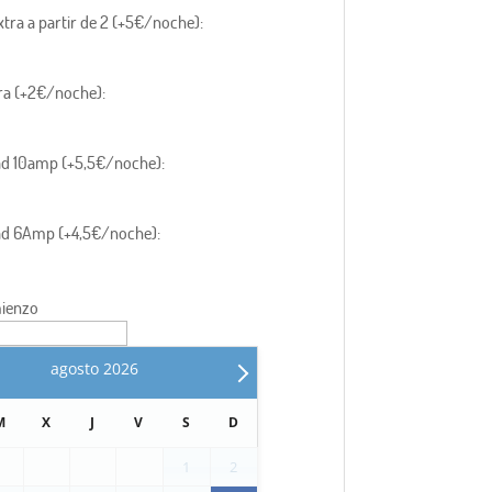
tra a partir de 2 (+5€/noche):
ra (+2€/noche):
dad 10amp (+5,5€/noche):
dad 6Amp (+4,5€/noche):
ienzo
agosto
2026
M
X
J
V
S
D
1
2