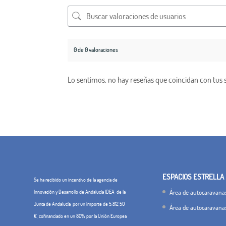
0 de 0 valoraciones
Lo sentimos, no hay reseñas que coincidan con tus 
ESPACIOS ESTRELLA
Se ha recibido un incentivo de la agencia de
Área de autocaravanas
Innovación y Desarrollo de Andalucía IDEA, de la
Junta de Andalucía, por un importe de 5.812,50
Área de autocaravana
€, cofinanciado en un 80% por la Unión Europea