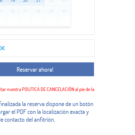
18
19
20
21
22
23
25
26
27
28
29
30
0
€
Reservar ahora!
finalizada la reserva dispone de un botón
rgar el PDF con la localización exacta y
e contacto del anfitrión.