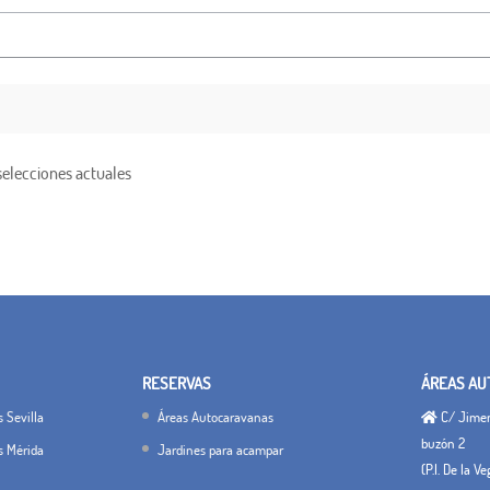
selecciones actuales
RESERVAS
ÁREAS AU
 Sevilla
Áreas Autocaravanas
C/ Jimena
buzón 2
s Mérida
Jardines para acampar
(P.I. De la V