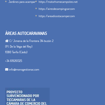
Jardines para acampar
https://motorhomecampsites.net
https://airesdecampingcar.com
https://areadisostacamper.com
ÁREAS AUTOCARAVANAS
C/ Jimena de la Frontera 314 buzón 2
(P.I. De la Vega del Rey)
11380 Tarifa (Cádiz)
+34 619261325
info@monogestionac.com