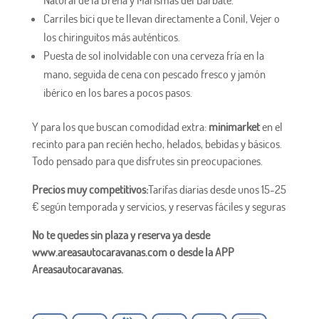
Natural de la Breña y Marismas del Barbate.
Carriles bici que te llevan directamente a Conil, Vejer o
los chiringuitos más auténticos.
Puesta de sol inolvidable con una cerveza fría en la
mano, seguida de cena con pescado fresco y jamón
ibérico en los bares a pocos pasos.
Y para los que buscan comodidad extra:
minimarket
en el
recinto para pan recién hecho, helados, bebidas y básicos.
Todo pensado para que disfrutes sin preocupaciones.
Precios muy competitivos:
Tarifas diarias desde unos 15-25
€ según temporada y servicios, y reservas fáciles y seguras
No te quedes sin plaza y reserva ya desde
www.areasautocaravanas.com o desde la APP
Areasautocaravanas.