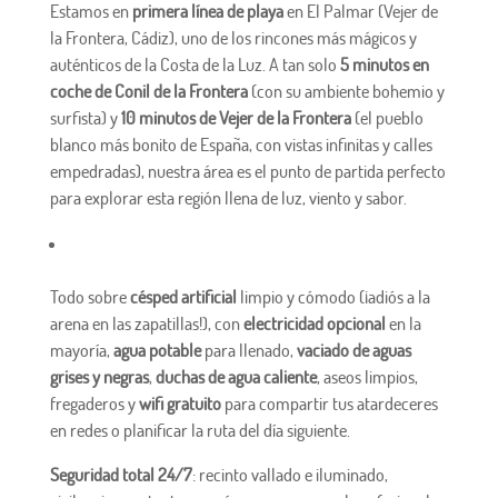
Estamos en
primera línea de playa
en El Palmar (Vejer de
la Frontera, Cádiz), uno de los rincones más mágicos y
auténticos de la Costa de la Luz. A tan solo
5 minutos en
coche de Conil de la Frontera
(con su ambiente bohemio y
surfista) y
10 minutos de Vejer de la Frontera
(el pueblo
blanco más bonito de España, con vistas infinitas y calles
empedradas), nuestra área es el punto de partida perfecto
para explorar esta región llena de luz, viento y sabor.
Todo sobre
césped artificial
limpio y cómodo (¡adiós a la
arena en las zapatillas!), con
electricidad opcional
en la
mayoría,
agua potable
para llenado,
vaciado de aguas
grises y negras
,
duchas de agua caliente
, aseos limpios,
fregaderos y
wifi gratuito
para compartir tus atardeceres
en redes o planificar la ruta del día siguiente.
Seguridad total 24/7
: recinto vallado e iluminado,