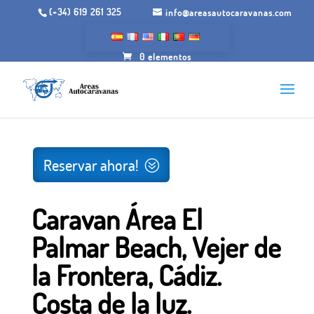
(+34) 619 261 325
info@areasautocaravanas.com
0 elementos
Inicio
/
Espacios para autocaravanas
/ Caravan Área El
Palmar Beach, Vejer de la Frontera, Cádiz. Costa de la luz.
Reservar ahora!
Caravan Área El
Palmar Beach, Vejer de
la Frontera, Cádiz.
Costa de la luz.