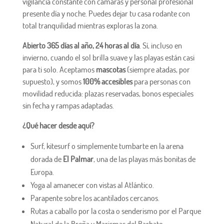
vigilancia constante con cámaras y personal profesional
presente día y noche. Puedes dejar tu casa rodante con
total tranquilidad mientras exploras la zona.
Abierto 365 días al año, 24 horas al día
. Sí, incluso en
invierno, cuando el sol brilla suave y las playas están casi
para ti solo. Aceptamos
mascotas
(siempre atadas, por
supuesto), y somos
100% accesibles
para personas con
movilidad reducida: plazas reservadas, bonos especiales
sin fecha y rampas adaptadas.
¿Qué hacer desde aquí?
Surf, kitesurf o simplemente tumbarte en la arena
dorada de
El Palmar
, una de las playas más bonitas de
Europa.
Yoga al amanecer con vistas al Atlántico.
Parapente sobre los acantilados cercanos.
Rutas a caballo por la costa o senderismo por el Parque