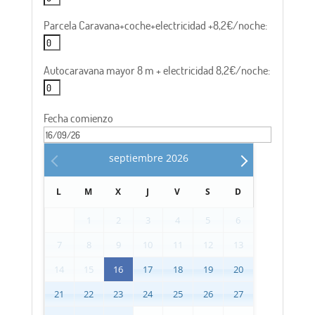
Parcela Caravana+coche+electricidad +8,2€/noche:
Autocaravana mayor 8 m + electricidad 8,2€/noche:
Fecha comienzo
septiembre
2026
L
M
X
J
V
S
D
1
2
3
4
5
6
7
8
9
10
11
12
13
14
15
16
17
18
19
20
21
22
23
24
25
26
27