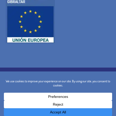
COOKIE-RICHTLINIE
DATENSCHUTZ-BESTIMMUNGEN
RECHTLICHE WARNUNG
ALLGEMEINE BEDINGUNGEN
STORNIERUNGSBEDINGUNGEN
KONTAKT
@ 2024 - Design und Marketing:
BusinessGo!