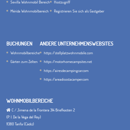
Sevilla Wohnmobil Bereich
Hostzugriff
Mérida Wohnmobilbereich
Registrieren Sie sich als Gastgeber
BUCHUNGEN
ANDERE UNTERNEHMENSWEBSITES
Wohnmobilbereiche
https://stellplatzwohnmobile.com
Gärten zum Zelten
https://motorhomecampsites.net
https://airesdecampingcar.com
https://areadisostacamper.com
WOHNMOBILBEREICHE
C / Jimena de la Frontera 314 Briefkasten 2
(P. I. De la Vega del Rey)
11380 Tarifa (Cádiz)