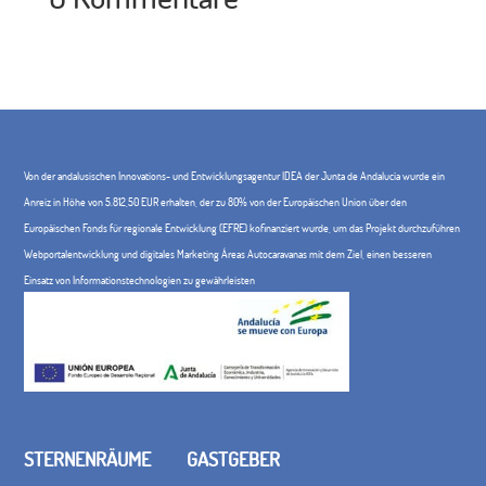
Von der andalusischen Innovations- und Entwicklungsagentur IDEA der Junta de Andalucía wurde ein
Anreiz in Höhe von 5.812,50 EUR erhalten, der zu 80% von der Europäischen Union über den
Europäischen Fonds für regionale Entwicklung (EFRE) kofinanziert wurde, um das Projekt durchzuführen
Webportalentwicklung und digitales Marketing Áreas Autocaravanas mit dem Ziel, einen besseren
Einsatz von Informationstechnologien zu gewährleisten
STERNENRÄUME
GASTGEBER