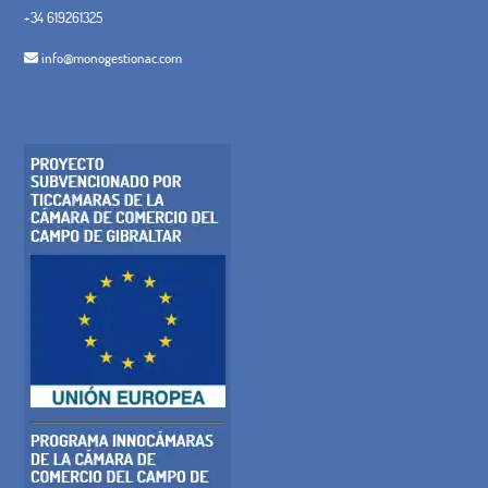
+34 619261325
info@monogestionac.com