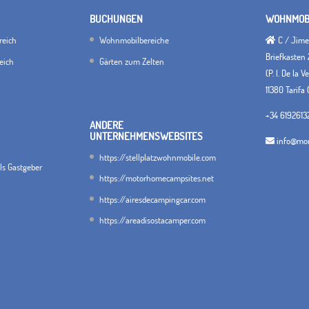
BUCHUNGEN
WOHNMOBI
reich
Wohnmobilbereiche
C / Jimen
Briefkasten 
eich
Gärten zum Zelten
(P. I. De la 
11380 Tarifa 
+34 6192613
ANDERE
UNTERNEHMENSWEBSITES
info@mon
https://stellplatzwohnmobile.com
als Gastgeber
https://motorhomecampsites.net
https://airesdecampingcar.com
https://areadisostacamper.com