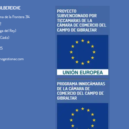
LBEREICHE
a de la Frontera 314
2
Vega del Rey)
(Cádiz)
25
ogestionac.com