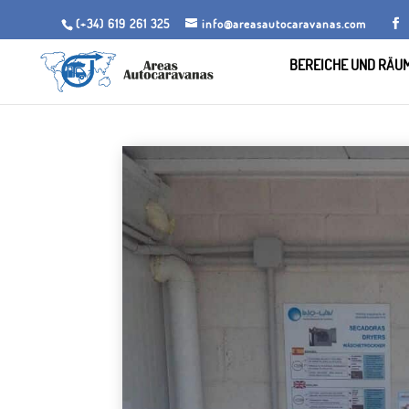
(+34) 619 261 325
info@areasautocaravanas.com
BEREICHE UND RÄU