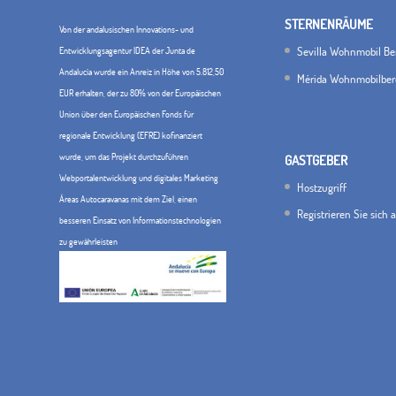
STERNENRÄUME
Von der andalusischen Innovations- und
Sevilla Wohnmobil Be
Entwicklungsagentur IDEA der Junta de
Andalucía wurde ein Anreiz in Höhe von 5.812,50
Mérida Wohnmobilber
EUR erhalten, der zu 80% von der Europäischen
Union über den Europäischen Fonds für
regionale Entwicklung (EFRE) kofinanziert
wurde, um das Projekt durchzuführen
GASTGEBER
Webportalentwicklung und digitales Marketing
Hostzugriff
Áreas Autocaravanas mit dem Ziel, einen
Registrieren Sie sich 
besseren Einsatz von Informationstechnologien
zu gewährleisten