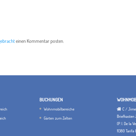
gebracht
einen Kommentar posten.
BUCHUNGEN
WOHNMOBI
reich
Wohnmobilbereiche
C / Jimen
Briefkasten 
eich
Gärten zum Zelten
(P. I. De la 
11380 Tarifa 