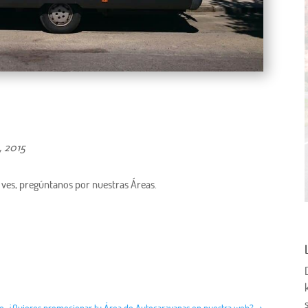
, 2015
s ves, pregúntanos por nuestras Áreas.
te: ¿Quieres promocionar tu Área de Autocaravanas en nuestra web?
→