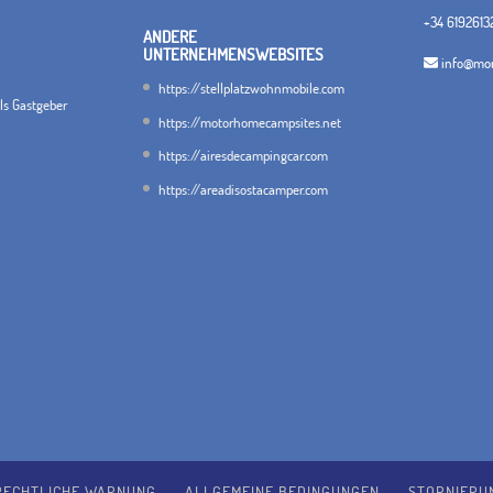
+34 6192613
ANDERE
UNTERNEHMENSWEBSITES
info@mon
https://stellplatzwohnmobile.com
als Gastgeber
https://motorhomecampsites.net
https://airesdecampingcar.com
https://areadisostacamper.com
RECHTLICHE WARNUNG
ALLGEMEINE BEDINGUNGEN
STORNIERU