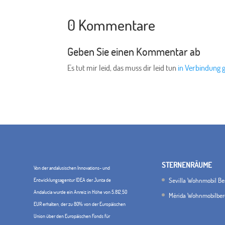
0 Kommentare
Geben Sie einen Kommentar ab
Es tut mir leid, das muss dir leid tun
in Verbindung 
STERNENRÄUME
Von der andalusischen Innovations- und
Sevilla Wohnmobil Be
Entwicklungsagentur IDEA der Junta de
Andalucía wurde ein Anreiz in Höhe von 5.812,50
Mérida Wohnmobilber
EUR erhalten, der zu 80% von der Europäischen
Union über den Europäischen Fonds für