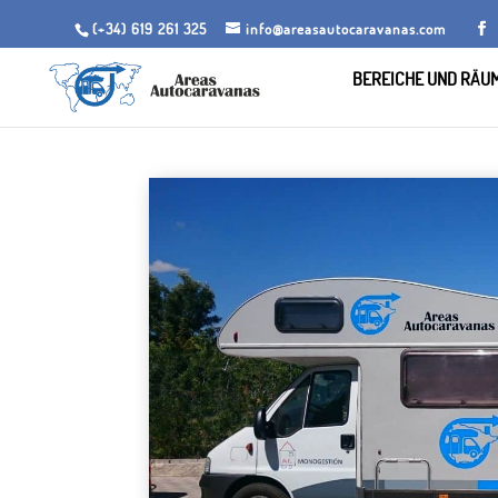
(+34) 619 261 325
info@areasautocaravanas.com
BEREICHE UND RÄU