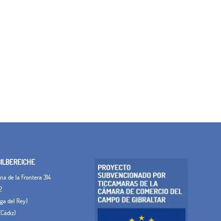
LBEREICHE
a de la Frontera 314
2
Vega del Rey)
(Cádiz)