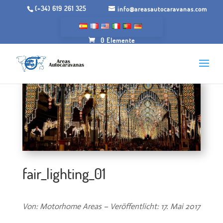
(+34) 619 261 325
info@areasautocaravanas.com
0 Elemente
fair_lighting_01
Von: Motorhome Areas – Veröffentlicht: 17. Mai 2017