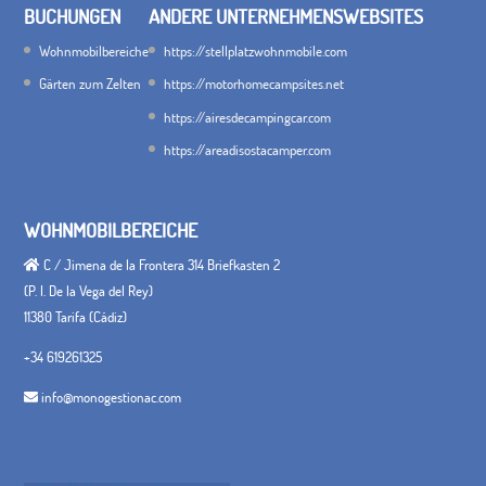
BUCHUNGEN
ANDERE UNTERNEHMENSWEBSITES
Wohnmobilbereiche
https://stellplatzwohnmobile.com
Gärten zum Zelten
https://motorhomecampsites.net
https://airesdecampingcar.com
https://areadisostacamper.com
WOHNMOBILBEREICHE
C / Jimena de la Frontera 314 Briefkasten 2
(P. I. De la Vega del Rey)
11380 Tarifa (Cádiz)
+34 619261325
info@monogestionac.com