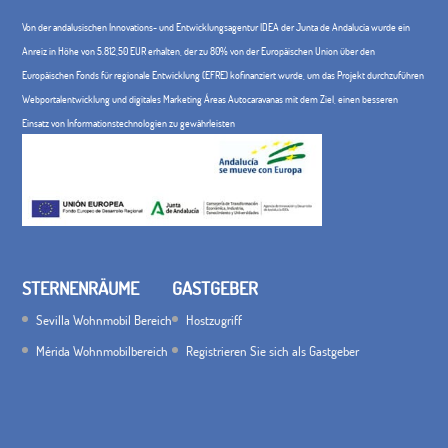
Von der andalusischen Innovations- und Entwicklungsagentur IDEA der Junta de Andalucía wurde ein
Anreiz in Höhe von 5.812,50 EUR erhalten, der zu 80% von der Europäischen Union über den
Europäischen Fonds für regionale Entwicklung (EFRE) kofinanziert wurde, um das Projekt durchzuführen
Webportalentwicklung und digitales Marketing Áreas Autocaravanas mit dem Ziel, einen besseren
Einsatz von Informationstechnologien zu gewährleisten
STERNENRÄUME
GASTGEBER
Sevilla Wohnmobil Bereich
Hostzugriff
Mérida Wohnmobilbereich
Registrieren Sie sich als Gastgeber