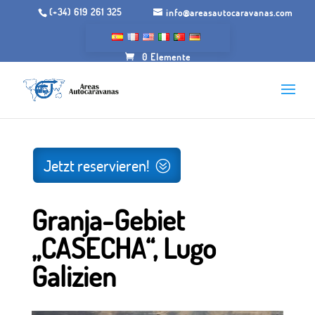
(+34) 619 261 325
info@areasautocaravanas.com
0 Elemente
Anfang
/.
Gärten zum Zelten
/ Farmgebiet „CASECHA“,
Lugo Galizien
Jetzt reservieren!
Granja-Gebiet
„CASECHA“, Lugo
Galizien