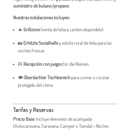
suministro de butano/propano
.
Nuestras instalaciones incluyen:
🔥
Grillzone
(venta de leña y carbón disponible).
🏡
Erhitzte Sozialhalle
y estufa rural de leña para las
noches frescas.
🧸
Recepción con juegos
für die Kleinen.
🍽️
Überdachter Tischbereich
para comer o cocinar
protegido del clima.
Tarifas y Reservas
Precio Base:
Incluye elemento de acampada
(Autocaravana, Caravana, Camper o Tienda) + Núcleo