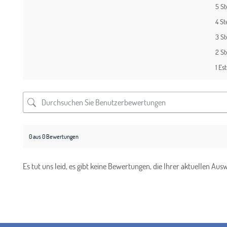
5 S
4 St
3 S
2 S
1 Est
0 aus 0 Bewertungen
Es tut uns leid, es gibt keine Bewertungen, die Ihrer aktuellen Au