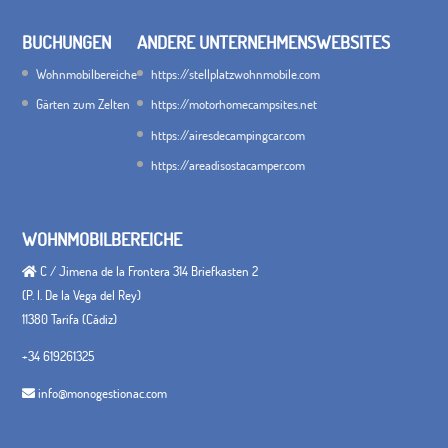
BUCHUNGEN
ANDERE UNTERNEHMENSWEBSITES
Wohnmobilbereiche
https://stellplatzwohnmobile.com
Gärten zum Zelten
https://motorhomecampsites.net
https://airesdecampingcar.com
https://areadisostacamper.com
WOHNMOBILBEREICHE
C / Jimena de la Frontera 314 Briefkasten 2
(P. I. De la Vega del Rey)
11380 Tarifa (Cádiz)
+34 619261325
info@monogestionac.com