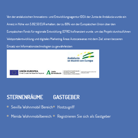
Von der andalusischen Innovations- und Entwicklungsagentur IDEA der Junta de Andalucía wurde ein
Anreiz in Höhe von 5.812,50 EUR erhalten, der zu 80% von der Europäischen Union über den
Europäischen Fonds für regionale Entwicklung (EFRE) kofinanziert wurde, um das Projekt durchzuführen
Webportalentwicklung und digitales Marketing Áreas Autocaravanas mit dem Ziel, einen besseren
Einsatz von Informationstechnologien zu gewährleisten
STERNENRÄUME
GASTGEBER
Sevilla Wohnmobil Bereich
Hostzugriff
Mérida Wohnmobilbereich
Registrieren Sie sich als Gastgeber