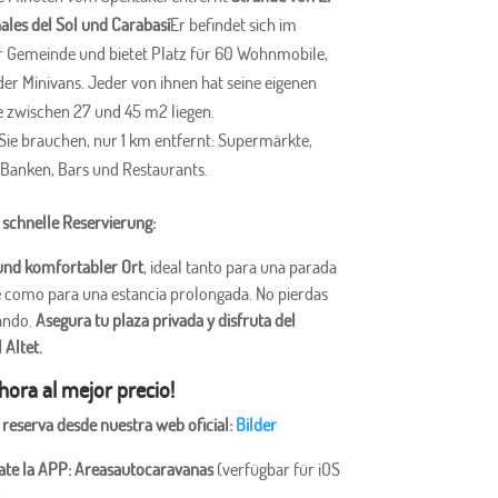
nales del Sol und Carabasí
Er befindet sich im
r Gemeinde und bietet Platz für 60 Wohnmobile,
r Minivans. Jeder von ihnen hat seine eigenen
 zwischen 27 und 45 m2 liegen.
 Sie brauchen, nur 1 km entfernt: Supermärkte,
Banken, Bars und Restaurants.
 schnelle Reservierung:
und komfortabler Ort
, ideal tanto para una parada
 como para una estancia prolongada. No pierdas
ando.
Asegura tu plaza privada y disfruta del
 Altet.
hora al mejor precio!
y reserva desde nuestra web oficial:
Bilder
ate la APP: Areasautocaravanas
(verfügbar für iOS
.