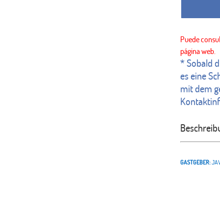
* Sobald d
es eine Sc
mit dem g
Kontaktin
Beschreib
GASTGEBER:
JA