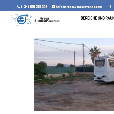
(+34) 619 261 325
info@areasautocaravanas.com
BEREICHE UND RÄU
Anfang
/.
Gärten zum Zelten
/ Bereich Autocaravana