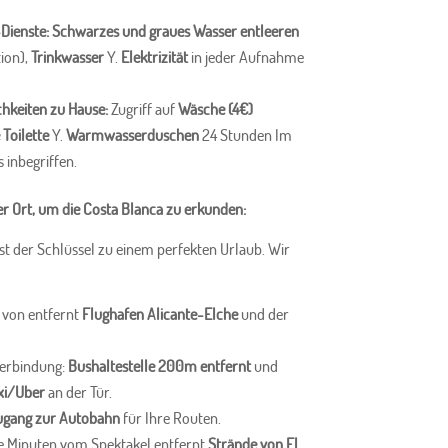
ienste:
Schwarzes und graues Wasser entleeren
tion),
Trinkwasser
Y.
Elektrizität
in jeder Aufnahme
hkeiten zu Hause:
Zugriff auf
Wäsche (4€)
Toilette
Y.
Warmwasserduschen
24 Stunden Im
 inbegriffen.
r Ort, um die Costa Blanca zu erkunden:
st der Schlüssel zu einem perfekten Urlaub. Wir
t von entfernt
Flughafen Alicante-Elche
und der
Verbindung:
Bushaltestelle 200m entfernt
und
xi/Uber
an der Tür.
Zugang zur Autobahn
für Ihre Routen.
e Minuten vom Spektakel entfernt
Strände von El