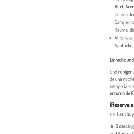
Altet, Are
Herzen de
Camper ode
Räume, die
Alles, was
Apotheke, 
Einfache und
Und
ruhiger 
de una noche
tiempo busc
entorno de El
¡Reserva a
👉
Haz clic 
📱
O descárg
und Android)