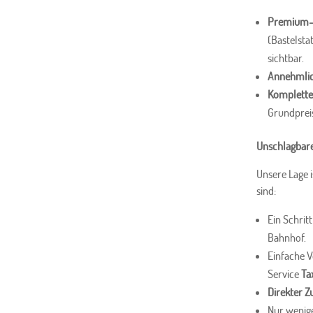
Premium-D
(Bastelsta
sichtbar.
Annehmlic
Komplette 
Grundpreis
Unschlagbare
Unsere Lage i
sind:
Ein Schrit
Bahnhof.
Einfache 
Service
Ta
Direkter 
Nur wenig