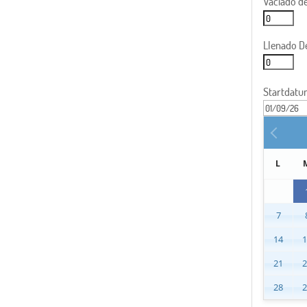
Vaciado de
Llenado D
Startdat
L
7
14
21
28