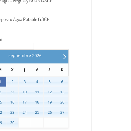
 Aguas Negras y Grises (+3€):
epósito Agua Potable (+3€):
um
septiembre
2026
M
X
J
V
S
D
1
2
3
4
5
6
8
9
10
11
12
13
15
16
17
18
19
20
22
23
24
25
26
27
29
30