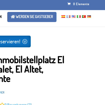
0 Elemente
N
WERDEN SIE GASTGEBER
eservieren!
obilstellplatz El
let, El Altet,
nte
VIER
0
Bewertungen (2)