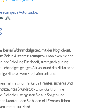
€
as
bestes Wohnmobilgebiet, mit der Möglichkeit,
em Zelt in Alicante zu campen
? Entdecken Sie den
ür Ihre Erholung
Die Hoheit
, strategisch günstig
m Lebendigen gelegen
Alicante
und das Historische
enige Minuten vom Flughafen entfernt.
hnen mehr als nur Parken: a
Privates, sicheres und
eingezäuntes Grundstück
Entwickelt für Ihre
e Sicherheit. Vergessen Sie alle Sorgen und
 den Komfort, den Sie haben
ALLE wesentlichen
ngen
immer zur Hand: