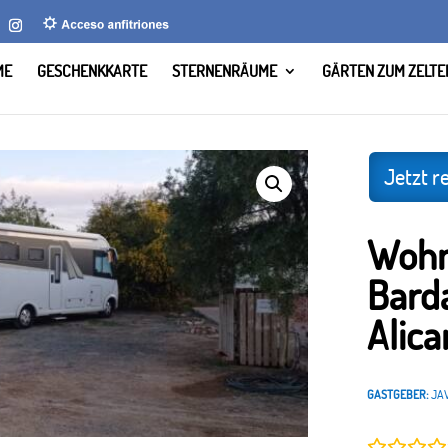
ME
GESCHENKKARTE
STERNENRÄUME
GÄRTEN ZUM ZELTE
s El Bardalet, El Altet, Alicante
Jetzt r
Wohnm
Barda
Alica
GASTGEBER:
JA