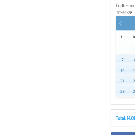
Endtermi
L
7
14
21
28
Total:
14,0