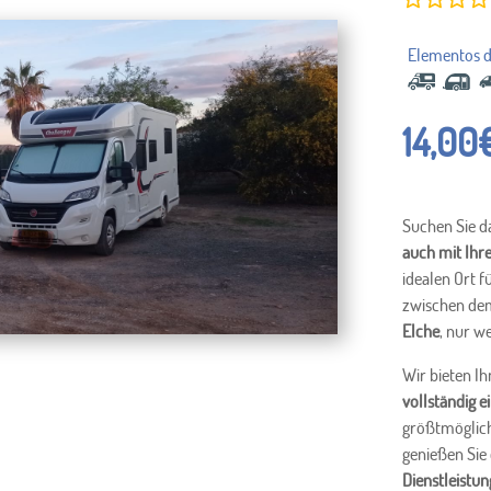
14,00
Suchen Sie d
auch mit Ihr
idealen Ort f
zwischen de
Elche
, nur w
Wir bieten I
vollständig 
größtmöglich
genießen Sie
Dienstleistu